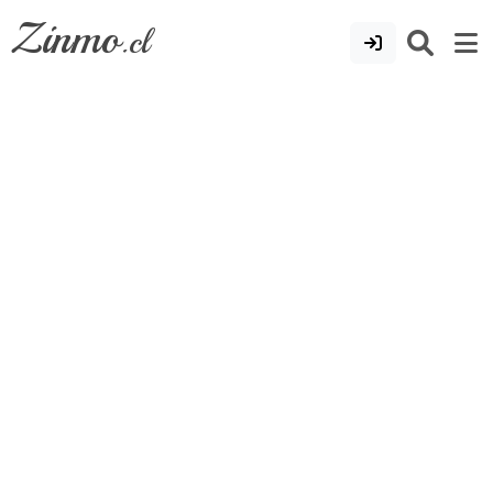
Zinmo
.cl