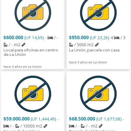
$600.000
$950.000
(UF 14,69)
-
/ -
(UF 23,26)
4
/ 3
/ - m2
/ 5000 m2
Local para oficinas en centro
La Unión, parcela con casa
de La Unión
hace 3 años en La Unión
hace 3 años en La Unión
$59.000.000
$68.500.000
(UF 1,444,49)
-
(UF 1,677,08)
-
/ -
/ 10000 m2
/ -
/ - m2