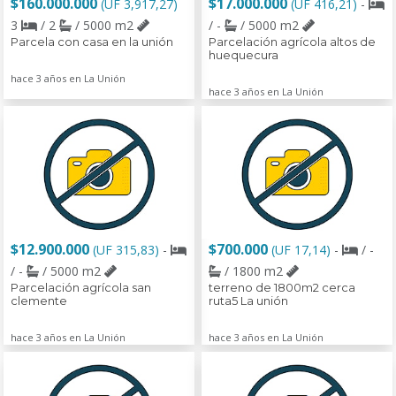
$160.000.000
$17.000.000
(UF 3,917,27)
(UF 416,21)
-
3
/ 2
/ 5000 m2
/ -
/ 5000 m2
Parcela con casa en la unión
Parcelación agrícola altos de
huequecura
hace 3 años en La Unión
hace 3 años en La Unión
$12.900.000
$700.000
(UF 315,83)
-
(UF 17,14)
-
/ -
/ -
/ 5000 m2
/ 1800 m2
Parcelación agrícola san
terreno de 1800m2 cerca
clemente
ruta5 La unión
hace 3 años en La Unión
hace 3 años en La Unión