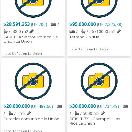
$28.591.353
$95.000.000
(UF 700)
-
/ -
(UF 2,325,88)
-
/ 5000 m2
/ -
/ 26710000 m2
PARCELA Sector Trolinco, La
Terreno 2,671Ha.
Unión La Unión
hace 3 años en La Unión
hace 3 años en La Unión
$20.000.000
$30.000.000
(UF 489,66)
-
(UF 734,49)
-
/ -
/ - m2
/ -
/ 5000 m2
Parcelas comuna de la Unión
SITIO T-721 - Champel - Los
Ríos La Unión
hace 3 años en La Unión