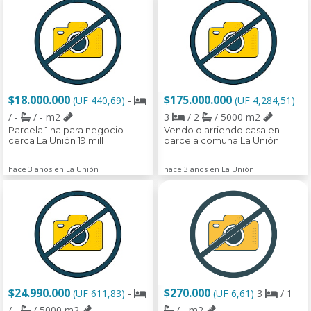
$18.000.000
$175.000.000
(UF 440,69)
-
(UF 4,284,51)
/ -
/ - m2
3
/ 2
/ 5000 m2
Parcela 1 ha para negocio
Vendo o arriendo casa en
cerca La Unión 19 mill
parcela comuna La Unión
hace 3 años en La Unión
hace 3 años en La Unión
$24.990.000
$270.000
(UF 611,83)
-
(UF 6,61)
3
/ 1
/ -
/ 5000 m2
/ - m2