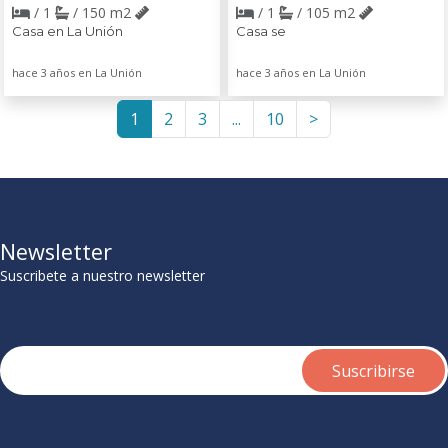
/ 1
/ 150 m2
/ 1
/ 105 m2
Casa en La Unión
Casa se
hace 3 años en La Unión
hace 3 años en La Unión
1
2
3
...
10
>
Newsletter
Suscribete a nuestro newsletter