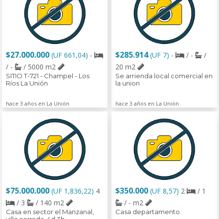
$27.000.000
$285.914
(UF 661,04)
-
(UF 7)
-
/ -
/
/ -
/ 5000 m2
20 m2
SITIO T-721 - Champel - Los
Se arrienda local comercial en
Ríos La Unión
la union
hace 3 años en La Unión
hace 3 años en La Unión
$75.000.000
$350.000
(UF 1,836,22)
4
(UF 8,57)
2
/ 1
/ 3
/ 140 m2
/ - m2
Casa en sector el Manzanal,
Casa departamento