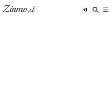
Zinmo
.cl