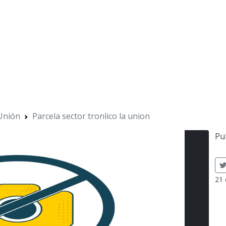
Unión
Parcela sector tronlico la union
Pu
21 