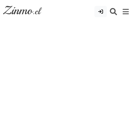
Zinmo
.cl