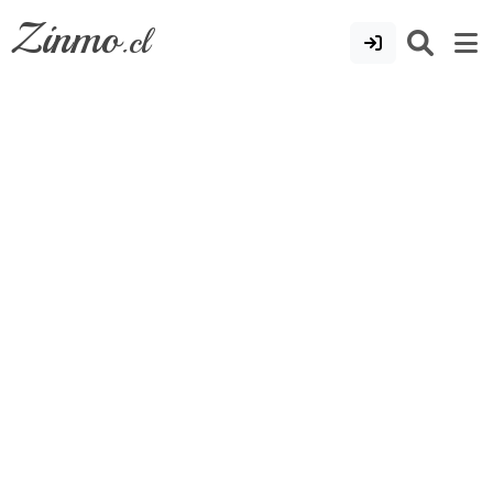
Zinmo
.cl