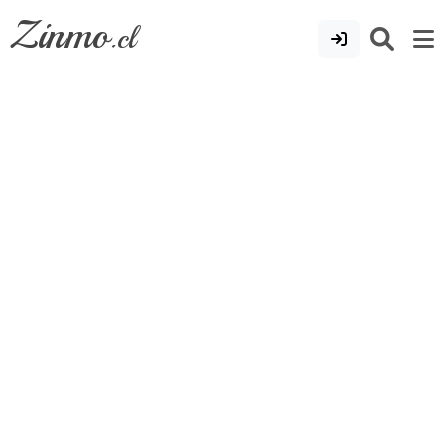
Zinmo
.cl