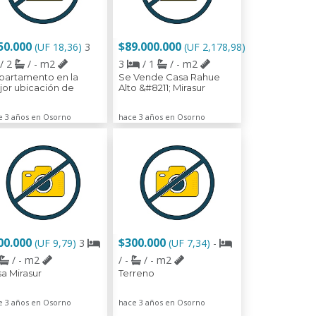
50.000
$89.000.000
(UF 18,36)
3
(UF 2,178,98)
/ 2
/ - m2
3
/ 1
/ - m2
partamento en la
Se Vende Casa Rahue
or ubicación de
Alto &#8211; Mirasur
e 3 años en Osorno
hace 3 años en Osorno
00.000
$300.000
(UF 9,79)
3
(UF 7,34)
-
/ - m2
/ -
/ - m2
a Mirasur
Terreno
e 3 años en Osorno
hace 3 años en Osorno