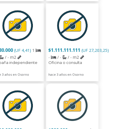
80.000
$1.111.111.111
(UF 4,41)
1
(UF 27,203,25)
/ - m2
-
/ -
/ - m2
baña independiente
Oficina o consulta
e 3 años en Osorno
hace 3 años en Osorno