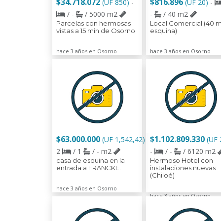
$34.718.072
$816.896
(UF 850)
-
(UF 20)
-
/ -
/ 5000 m2
-
/ 40 m2
Parcelas con hermosas
Local Comercial (40 
vistas a 15 min de Osorno
esquina)
hace 3 años en Osorno
hace 3 años en Osorno
$63.000.000
$1.102.809.330
(UF 1,542,42)
(UF 
2
/ 1
/ - m2
-
/ -
/ 6120 m2
casa de esquina en la
Hermoso Hotel con
entrada a FRANCKE.
instalaciones nuevas
(Chiloé)
hace 3 años en Osorno
hace 3 años en Osorno