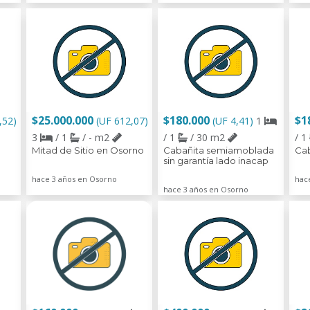
$25.000.000
$180.000
$1
,52)
(UF 612,07)
(UF 4,41)
1
3
/ 1
/ - m2
/ 1
/ 30 m2
/ 1
Mitad de Sitio en Osorno
Cabañita semiamoblada
Ca
sin garantía lado inacap
hace 3 años en Osorno
hac
hace 3 años en Osorno