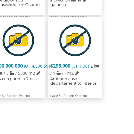
ondicionado
individ. Ovejeria sin
usválidos en Osorno
garantia
e 3 años en Osorno
hace 3 años en Osorno
00.000.000
$298.000
(UF 4,896,59)
(UF 7,30)
2
/ 3
/ 5000 m2
/ 1
/ - m2
a en parcela Ruta U-
Arriendo casa
departamentito interior
e 3 años en Osorno
hace 3 años en Osorno