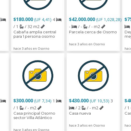
$180.000
$42.000.000
$7
1
(UF 4,41)
4
(UF 1,028,28)
/ 1
/ 32 m2
-
/ -
/ - m2
Cabaña amplia central
Parcela cerca de Osorno
De
para 1 persona osorno
mej
hace 3 años en Osorno
hace 3 años en Osorno
hac
$300.000
$430.000
$4
1
(UF 7,34)
1
(UF 10,53)
3
/ 1
/ - m2
/ 2
/ - m2
/ 1
Casa principal Osorno
Casa nueva
Cas
sector Villa Atlántico
hace 3 años en Osorno
hac
hace 3 años en Osorno