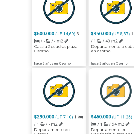
$600.000
$350.000
(UF 14,69)
3
(UF 8,57)
/ -
/ - m2
/ 1
/ 40 m2
Casa a 2 cuadras plaza
Departamento o cab
Osorno
en osorno
hace 3 años en Osorno
hace 3 años en Osorno
$290.000
$460.000
(UF 7,10)
1
(UF 11,26)
/ 1
/ - m2
/ 1
/ 54 m2
Departamento en
Departamento en