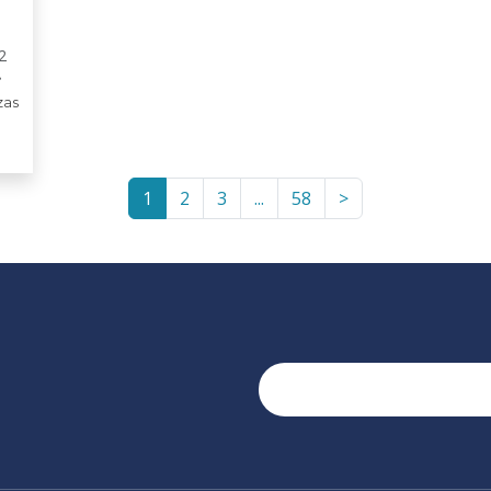
2
zas
1
2
3
...
58
>