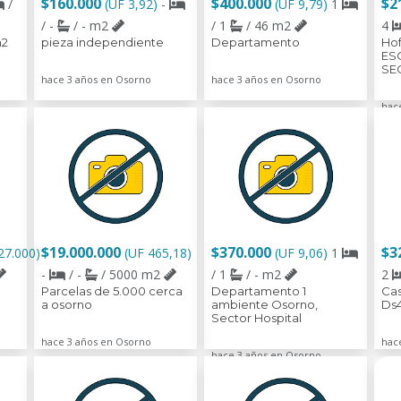
$160.000
$400.000
$2
/
(UF 3,92)
-
(UF 9,79)
1
/ -
/ - m2
/ 1
/ 46 m2
4
m2
pieza independiente
Departamento
Ho
ES
SE
hace 3 años en Osorno
hace 3 años en Osorno
hac
$19.000.000
$370.000
$3
27.000)
(UF 465,18)
(UF 9,06)
1
-
/ -
/ 5000 m2
/ 1
/ - m2
2
Parcelas de 5.000 cerca
Departamento 1
Ca
a osorno
ambiente Osorno,
Ds
Sector Hospital
hace 3 años en Osorno
hac
hace 3 años en Osorno