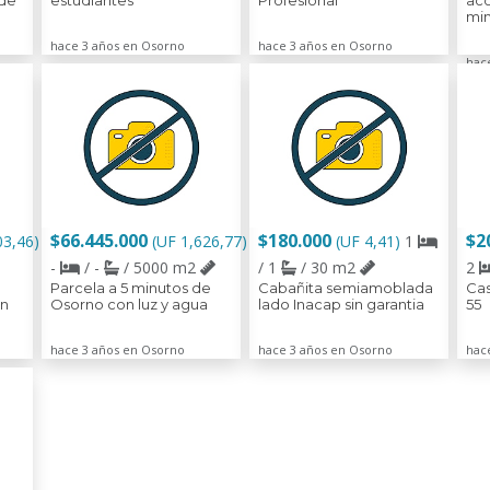
 de
estudiantes
Profesional
ac
min
hace 3 años en Osorno
hace 3 años en Osorno
hac
$66.445.000
$180.000
$2
03,46)
(UF 1,626,77)
(UF 4,41)
1
-
/ -
/ 5000 m2
/ 1
/ 30 m2
2
Parcela a 5 minutos de
Cabañita semiamoblada
Cas
en
Osorno con luz y agua
lado Inacap sin garantia
55
hace 3 años en Osorno
hace 3 años en Osorno
hac