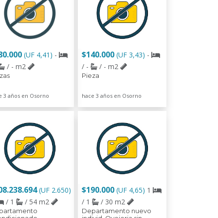
80.000
$140.000
(UF 4,41)
-
(UF 3,43)
-
/ - m2
/ -
/ - m2
zas
Pieza
e 3 años en Osorno
hace 3 años en Osorno
08.238.694
$190.000
(UF 2.650)
(UF 4,65)
1
/ 1
/ 54 m2
/ 1
/ 30 m2
partamento
Departamento nuevo