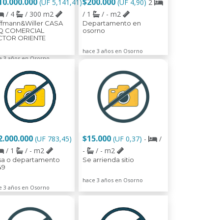
10.000.000
$200.000
(UF 5,141,41)
(UF 4,90)
2
/ 4
/ 300 m2
/ 1
/ - m2
ffmann&Willer CASA
Departamento en
Q COMERCIAL
osorno
CTOR ORIENTE
hace 3 años en Osorno
e 3 años en Osorno
2.000.000
$15.000
(UF 783,45)
(UF 0,37)
-
/
/ 1
/ - m2
-
/ - m2
sa o departamento
Se arrienda sitio
49
hace 3 años en Osorno
e 3 años en Osorno