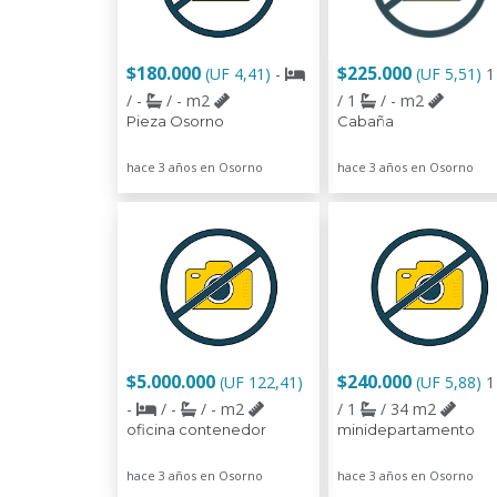
$180.000
$225.000
(UF 4,41)
-
(UF 5,51)
/ -
/ - m2
/ 1
/ - m2
Pieza Osorno
Cabaña
hace 3 años en Osorno
hace 3 años en Osorno
$5.000.000
$240.000
(UF 122,41)
(UF 5,88)
-
/ -
/ - m2
/ 1
/ 34 m2
oficina contenedor
minidepartamento
hace 3 años en Osorno
hace 3 años en Osorno