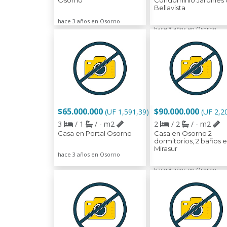
Osorno
Condominio Jardines
Bellavista
hace 3 años en Osorno
hace 3 años en Osorno
$65.000.000
$90.000.000
(UF 1,591,39)
(UF 2,2
3
/ 1
/ - m2
2
/ 2
/ - m2
Casa en Portal Osorno
Casa en Osorno 2
dormitorios, 2 baños 
Mirasur
hace 3 años en Osorno
hace 3 años en Osorno