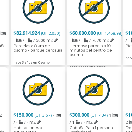
$82.914.924
$60.000.000
$1
1
(UF 2.030)
(UF 1,468,98)
-
/ -
/ 5000 m2
-
/ -
/ 7670 m2
/ -
aña
Parcelas a 8 km de
Hermosa parcela a 10
Pie
osorno - parque centaura
minutos del centro de
osorno
hac
hace 3 años en Osorno
hace 3 años en Osorno
$150.000
$300.000
$1
2
(UF 3,67)
-
(UF 7,34)
1
/ -
/ - m2
/ 1
/ - m2
2
Habitaciones a
Cabaña Para 1 persona
De