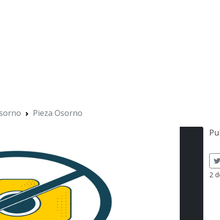
sorno
Pieza Osorno
Pu
2 d