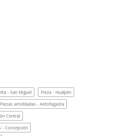
ita - San Miguel
Pieza - Hualpén
Piezas amobladas - Antofagasta
ión Central
s - Concepción