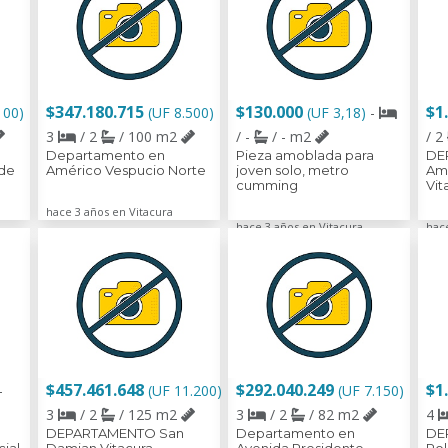
$347.180.715
$130.000
$1
100)
(UF 8.500)
(UF 3,18)
-
3
/ 2
/ 100 m2
/ -
/ - m2
/ 2
Departamento en
Pieza amoblada para
DE
de
Américo Vespucio Norte
joven solo, metro
Amo
cumming
Vit
hace 3 años en Vitacura
hace 3 años en Vitacura
hac
$457.461.648
$292.040.249
$1
-
(UF 11.200)
(UF 7.150)
3
/ 2
/ 125 m2
3
/ 2
/ 82 m2
4
DEPARTAMENTO San
Departamento en
DE