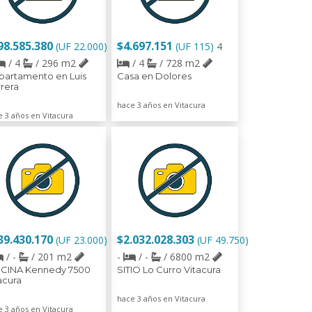
98.585.380
$4.697.151
(UF 22.000)
(UF 115)
4
/ 4
/ 296 m2
/ 4
/ 728 m2
artamento en Luis
Casa en Dolores
rera
hace 3 años en Vitacura
e 3 años en Vitacura
39.430.170
$2.032.028.303
(UF 23.000)
(UF 49.750)
/ -
/ 201 m2
-
/ -
/ 6800 m2
ICINA Kennedy 7500
SITIO Lo Curro Vitacura
acura
hace 3 años en Vitacura
e 3 años en Vitacura