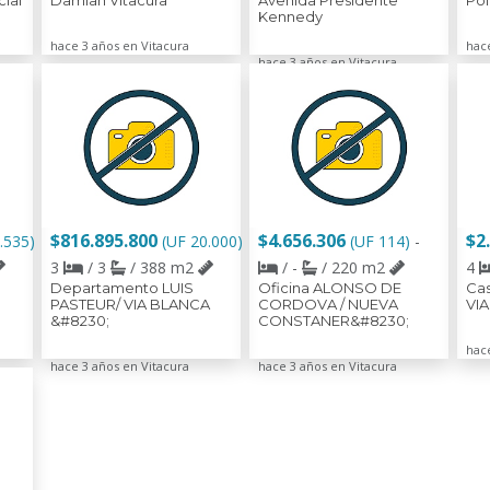
ial
Damian Vitacura
Avenida Presidente
Pol
Kennedy
hace 3 años en Vitacura
hac
hace 3 años en Vitacura
$816.895.800
$4.656.306
$2
.535)
(UF 20.000)
(UF 114)
-
3
/ 3
/ 388 m2
/ -
/ 220 m2
4
Departamento LUIS
Oficina ALONSO DE
Ca
PASTEUR/ VIA BLANCA
CORDOVA / NUEVA
VIA
&#8230;
CONSTANER&#8230;
hac
hace 3 años en Vitacura
hace 3 años en Vitacura