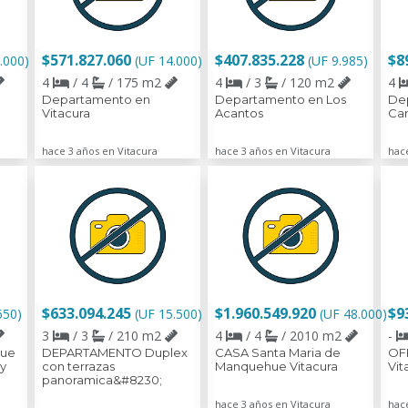
$571.827.060
$407.835.228
$8
.000)
(UF 14.000)
(UF 9.985)
4
/ 4
/ 175 m2
4
/ 3
/ 120 m2
4
Departamento en
Departamento en Los
Dep
Vitacura
Acantos
Car
hace 3 años en Vitacura
hace 3 años en Vitacura
hac
$633.094.245
$1.960.549.920
$9
650)
(UF 15.500)
(UF 48.000)
3
/ 3
/ 210 m2
4
/ 4
/ 2010 m2
-
que
DEPARTAMENTO Duplex
CASA Santa Maria de
OF
y
con terrazas
Manquehue Vitacura
Vit
panoramica&#8230;
hace 3 años en Vitacura
hac