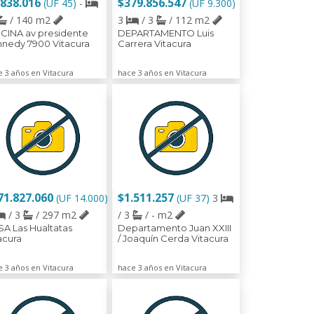
.838.016
$379.856.547
(UF 45)
-
(UF 9.300)
/ 140 m2
3
/ 3
/ 112 m2
CINA av presidente
DEPARTAMENTO Luis
nedy 7900 Vitacura
Carrera Vitacura
e 3 años en Vitacura
hace 3 años en Vitacura
71.827.060
$1.511.257
(UF 14.000)
(UF 37)
3
/ 3
/ 297 m2
/ 3
/ - m2
A Las Hualtatas
Departamento Juan XXIII
acura
/ Joaquín Cerda Vitacura
e 3 años en Vitacura
hace 3 años en Vitacura