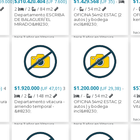
$310.420.404
$1.429.568
$1
59.000)
(UF 7.600)
(UF 35)
-
2
/ 2
/ 84 m2
/ -
/ 54 m2
/ -
Departamento ESCRIBA
OFICINA 54m2 ESTAC (2
OFI
DE BALAGUER/ EL
autos ) y bodega
ken
MIRADO&#8230;
incl&#8230;
hac
hace 3 años en Vitacura
hace 3 años en Vitacura
$1.920.000
$1.200.000
$5
5)
4
(UF 47,01)
3
(UF 29,38)
-
/ 2
/ 148 m2
/ -
/ 54 m2
4
ura
Departamento vitacura -
OFICINA 54m2 ESTAC (2
CAS
arriendo temporal -
autos ) y bodega
Vit
&#8230;
incl&#8230;
hac
hace 3 años en Vitacura
hace 3 años en Vitacura