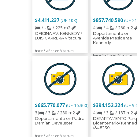
$4.411.237
$857.740.590
(UF 108)
-
(UF 21
/ -
/ 225 m2
4
/ 4
/ 260 m2
OFICINA AV. KENNEDY /
Departamento en
LUIS CARRERA Vitacura
Avenida Presidente
Kennedy
hace 3 años en Vitacura
hace 3 años en Vitacura
$665.770.077
$394.152.224
(UF 16.300)
(UF 9.
3
/ 3
/ 280 m2
4
/ 3
/ 137 m2
Departamento en Padre
DEPARTAMENTO Par
Damian Deveuster
Bicentenario/ Kenned
/&#8230;
hace 3 años en Vitacura