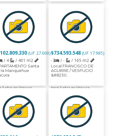
.102.809.330
$734.593.548
(UF 27.000)
(UF 17.985)
/ 4
/ 401 m2
-
/ -
/ 165 m2
PARTAMENTO Santa
Local FRANCISCO DE
ría Manquehue
AGUIRRE / VESPUCIO
acura
&#8230;
e 3 años en Vitacura
hace 3 años en Vitacura