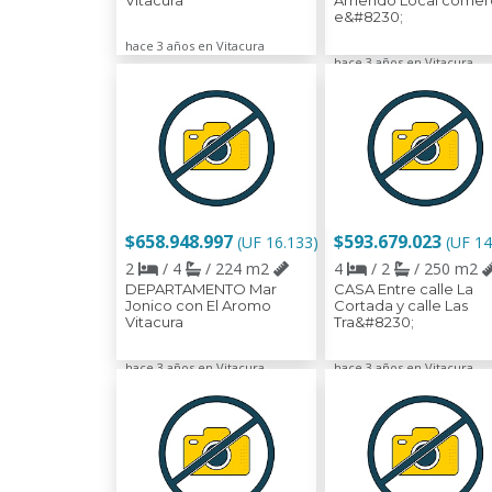
Vitacura
Arriendo Local comerc
e&#8230;
hace 3 años en Vitacura
hace 3 años en Vitacura
$658.948.997
$593.679.023
(UF 16.133)
(UF 14
2
/ 4
/ 224 m2
4
/ 2
/ 250 m2
DEPARTAMENTO Mar
CASA Entre calle La
Jonico con El Aromo
Cortada y calle Las
Vitacura
Tra&#8230;
hace 3 años en Vitacura
hace 3 años en Vitacura