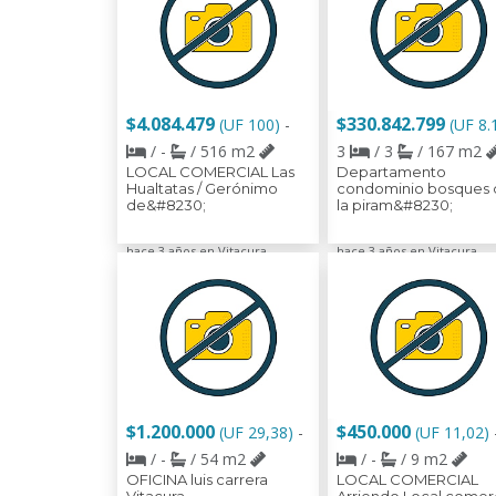
$4.084.479
$330.842.799
(UF 100)
-
(UF 8.
/ -
/ 516 m2
3
/ 3
/ 167 m2
LOCAL COMERCIAL Las
Departamento
Hualtatas / Gerónimo
condominio bosques 
de&#8230;
la piram&#8230;
hace 3 años en Vitacura
hace 3 años en Vitacura
$1.200.000
$450.000
(UF 29,38)
-
(UF 11,02)
/ -
/ 54 m2
/ -
/ 9 m2
OFICINA luis carrera
LOCAL COMERCIAL