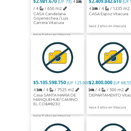
$2.981.670
$2.409.842.610
(UF 73)
4
(UF 
/ 4
/ 650 m2
4
/ 4
/ 1235 m2
CASA Candelaria
CASA Espoz Vitacura
Goyenechea / Luis
Carrera Vitacura
hace 3 años en Vitacura
hace 3 años en Vitacura
$5.105.598.750
$2.800.000
(UF 125.000)
(UF 68,5
4
/ 4
/ 7525 m2
/ 4
/ 300 m2
Casa SANTA MARÍA DE
DEPARTAMENTO Vitac
MANQUEHUE/ CAMINO
EL CO&#8230;
hace 3 años en Vitacura
hace 3 años en Vitacura