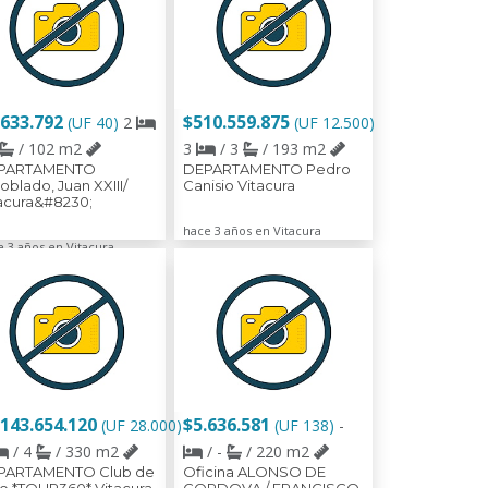
.633.792
$510.559.875
(UF 40)
2
(UF 12.500)
/ 102 m2
3
/ 3
/ 193 m2
PARTAMENTO
DEPARTAMENTO Pedro
blado, Juan XXIII/
Canisio Vitacura
acura&#8230;
hace 3 años en Vitacura
e 3 años en Vitacura
.143.654.120
$5.636.581
(UF 28.000)
(UF 138)
-
/ 4
/ 330 m2
/ -
/ 220 m2
PARTAMENTO Club de
Oficina ALONSO DE