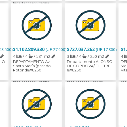
hace 3 años en Vitacura
$1.102.809.330
$727.037.262
$1
48.500)
(UF 27.000)
(UF 17.800)
4
/ 4
/ 581 m2
3
/ 4
/ 250 m2
4
 LO
DEPARTAMENTO Av.
Departamento ALONSO
DE
Santa María (pasado
DE CÓRDOVA/ EL LITRE
Ma
Rotond&#8230;
&#8230;
Vit
hace 3 años en Vitacura
hace 3 años en Vitacura
hac