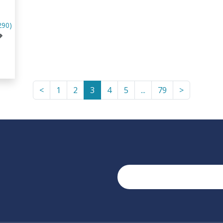
290)
<
1
2
3
4
5
...
79
>