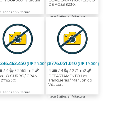
o *TOUR360* Vitacura
CORDOVA / FRANCISCO
DE AG&#8230;
e 3 años en Vitacura
hace 3 años en Vitacura
.246.463.450
$776.051.010
(UF 55.000)
(UF 19.000)
/ 4
/ 2565 m2
4
/ 4
/ 271 m2
sa LO CURRO/ GRAN
DEPARTAMENTO Las
 &#8230;
Tranqueras / Mar Jónico
Vitacura
e 3 años en Vitacura
hace 3 años en Vitacura