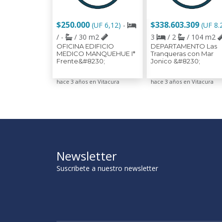
$250.000
$338.603.309
(UF 6,12)
-
(UF 8.
/ -
/ 30 m2
3
/ 2
/ 104 m2
OFICINA EDIFICIO
DEPARTAMENTO Las
MEDICO MANQUEHUE I*
Tranqueras con Mar
Frente&#8230;
Jonico &#8230;
hace 3 años en Vitacura
hace 3 años en Vitacura
Newsletter
Suscribete a nuestro newsletter