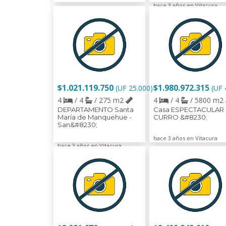
hace 3 años en Vitacura
$1.021.119.750
$1.980.972.315
(UF 25.000)
(UF 
4
/ 4
/ 275 m2
4
/ 4
/ 5800 m2
DEPARTAMENTO Santa
Casa ESPECTACULAR
María de Manquehue -
CURRO &#8230;
San&#8230;
hace 3 años en Vitacura
hace 3 años en Vitacura