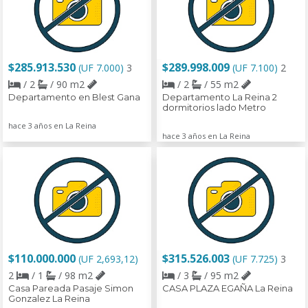
$285.913.530
$289.998.009
(UF 7.000)
3
(UF 7.100)
2
/ 2
/ 90 m2
/ 2
/ 55 m2
Departamento en Blest Gana
Departamento La Reina 2
dormitorios lado Metro
hace 3 años en La Reina
hace 3 años en La Reina
$110.000.000
$315.526.003
(UF 2,693,12)
(UF 7.725)
3
2
/ 1
/ 98 m2
/ 3
/ 95 m2
Casa Pareada Pasaje Simon
CASA PLAZA EGAÑA La Reina
Gonzalez La Reina