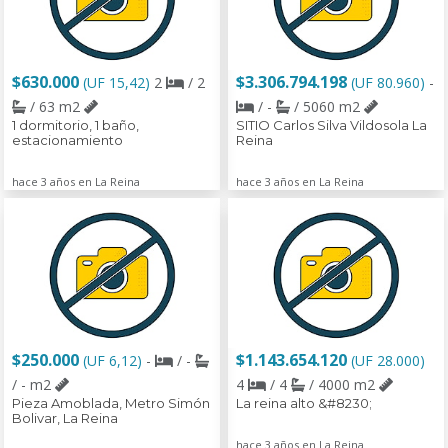
$630.000
$3.306.794.198
(UF 15,42)
2
/ 2
(UF 80.960)
-
/ 63 m2
/ -
/ 5060 m2
1 dormitorio, 1 baño,
SITIO Carlos Silva Vildosola La
estacionamiento
Reina
hace 3 años en La Reina
hace 3 años en La Reina
$250.000
$1.143.654.120
(UF 6,12)
-
/ -
(UF 28.000)
/ - m2
4
/ 4
/ 4000 m2
Pieza Amoblada, Metro Simón
La reina alto &#8230;
Bolivar, La Reina
hace 3 años en La Reina