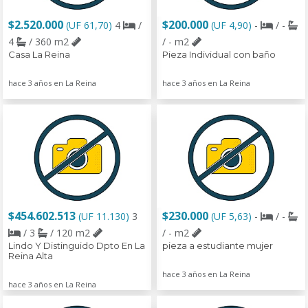
$2.520.000
$200.000
(UF 61,70)
4
/
(UF 4,90)
-
/ -
4
/ 360 m2
/ - m2
Casa La Reina
Pieza Individual con baño
hace 3 años en La Reina
hace 3 años en La Reina
$454.602.513
$230.000
(UF 11.130)
3
(UF 5,63)
-
/ -
/ 3
/ 120 m2
/ - m2
Lindo Y Distinguido Dpto En La
pieza a estudiante mujer
Reina Alta
hace 3 años en La Reina
hace 3 años en La Reina