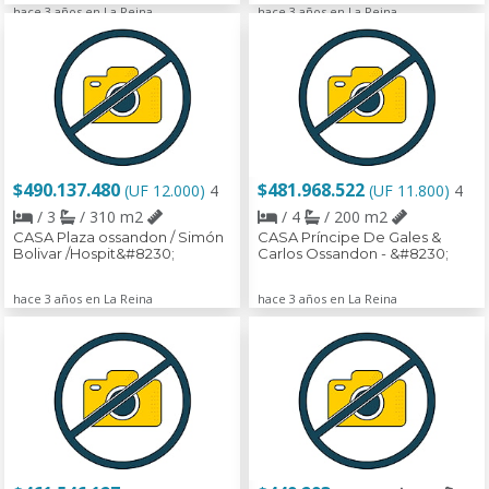
hace 3 años en La Reina
hace 3 años en La Reina
$490.137.480
$481.968.522
(UF 12.000)
4
(UF 11.800)
4
/ 3
/ 310 m2
/ 4
/ 200 m2
CASA Plaza ossandon / Simón
CASA Príncipe De Gales &
Bolivar /Hospit&#8230;
Carlos Ossandon - &#8230;
hace 3 años en La Reina
hace 3 años en La Reina