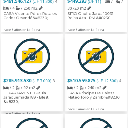
$461.546.127
$449.293
(UF 11.300)
4
(UF 11)
-
/ -
/
/ 4
/ 250 m2
30720 m2
CASA Vicente Pérez Rosales -
SITIO Onofre Jarpa 10031 -
Carlos Ossandó&#8230;
Reina Alta - RM &#8230;
hace 3 años en La Reina
hace 3 años en La Reina
$285.913.530
$510.559.875
(UF 7.000)
3
(UF 12.500)
4
/ 2
/ 92 m2
/ 2
/ 240 m2
DEPARTAMENTO Paula
CASA Príncipe De Gales /
Jaraquemada 189 - Blest
Mateo Toro y Zambr&#8230;
&#8230;
hace 3 años en La Reina
hace 3 años en La Reina