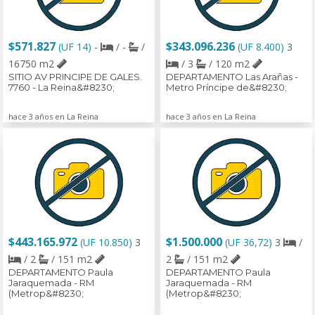
$571.827
$343.096.236
(UF 14)
-
/ -
/
(UF 8.400)
3
16750 m2
/ 3
/ 120 m2
SITIO AV PRINCIPE DE GALES.
DEPARTAMENTO Las Arañas -
7760 - La Reina&#8230;
Metro Príncipe de&#8230;
hace 3 años en La Reina
hace 3 años en La Reina
$443.165.972
$1.500.000
(UF 10.850)
3
(UF 36,72)
3
/
/ 2
/ 151 m2
2
/ 151 m2
DEPARTAMENTO Paula
DEPARTAMENTO Paula
Jaraquemada - RM
Jaraquemada - RM
(Metrop&#8230;
(Metrop&#8230;