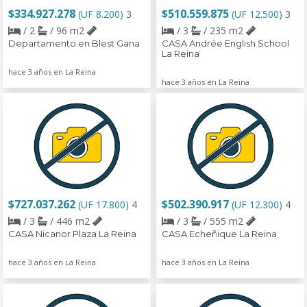
$334.927.278
$510.559.875
(UF 8.200)
3
(UF 12.500)
3
/ 2
/ 96 m2
/ 3
/ 235 m2
Departamento en Blest Gana
CASA Andrée English School
La Reina
hace 3 años en La Reina
hace 3 años en La Reina
$727.037.262
$502.390.917
(UF 17.800)
4
(UF 12.300)
4
/ 3
/ 446 m2
/ 3
/ 555 m2
CASA Nicanor Plaza La Reina
CASA Echeñique La Reina
hace 3 años en La Reina
hace 3 años en La Reina