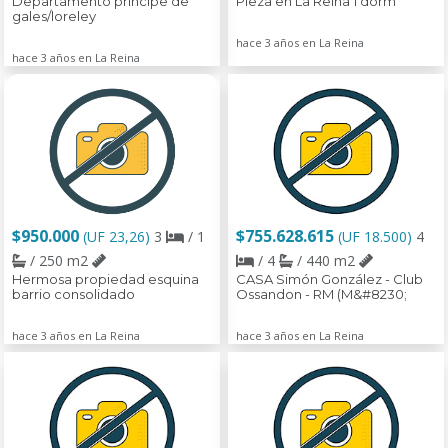
Departamento principe de
Pieza en La Reina 1 dorm
gales/loreley
hace 3 años en La Reina
hace 3 años en La Reina
$950.000
$755.628.615
(UF 23,26)
3
/ 1
(UF 18.500)
4
/ 250 m2
/ 4
/ 440 m2
Hermosa propiedad esquina
CASA Simón González - Club
barrio consolidado
Ossandon - RM (M&#8230;
hace 3 años en La Reina
hace 3 años en La Reina