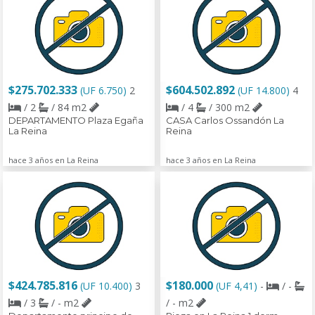
$275.702.333
$604.502.892
(UF 6.750)
2
(UF 14.800)
4
/ 2
/ 84 m2
/ 4
/ 300 m2
DEPARTAMENTO Plaza Egaña
CASA Carlos Ossandón La
La Reina
Reina
hace 3 años en La Reina
hace 3 años en La Reina
$424.785.816
$180.000
(UF 10.400)
3
(UF 4,41)
-
/ -
/ 3
/ - m2
/ - m2