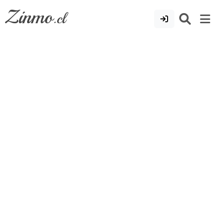
Zinmo
.cl