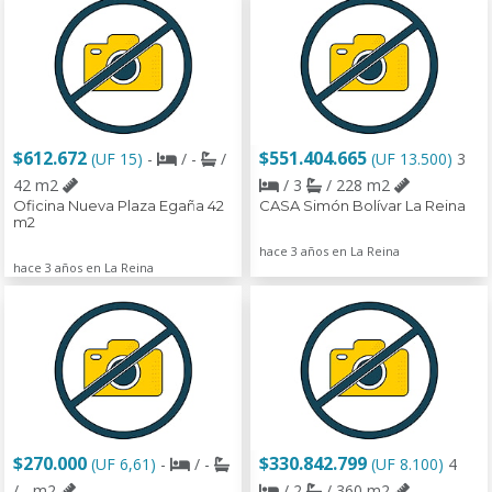
$612.672
$551.404.665
(UF 15)
-
/ -
/
(UF 13.500)
3
42 m2
/ 3
/ 228 m2
Oficina Nueva Plaza Egaña 42
CASA Simón Bolívar La Reina
m2
hace 3 años en La Reina
hace 3 años en La Reina
$270.000
$330.842.799
(UF 6,61)
-
/ -
(UF 8.100)
4
/ - m2
/ 2
/ 360 m2