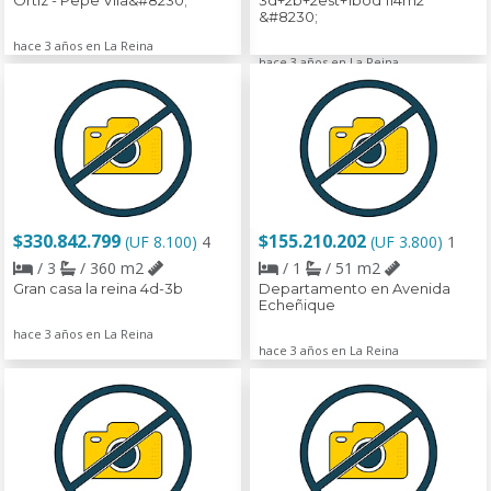
Ortiz - Pepe Vila&#8230;
3d+2b+2est+1bod 114m2
&#8230;
hace 3 años en La Reina
hace 3 años en La Reina
$330.842.799
$155.210.202
(UF 8.100)
4
(UF 3.800)
1
/ 3
/ 360 m2
/ 1
/ 51 m2
Gran casa la reina 4d-3b
Departamento en Avenida
Echeñique
hace 3 años en La Reina
hace 3 años en La Reina