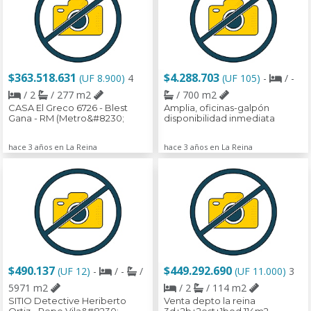
$363.518.631
$4.288.703
(UF 8.900)
4
(UF 105)
-
/ -
/ 2
/ 277 m2
/ 700 m2
CASA El Greco 6726 - Blest
Amplia, oficinas-galpón
Gana - RM (Metro&#8230;
disponibilidad inmediata
hace 3 años en La Reina
hace 3 años en La Reina
$490.137
$449.292.690
(UF 12)
-
/ -
/
(UF 11.000)
3
5971 m2
/ 2
/ 114 m2
SITIO Detective Heriberto
Venta depto la reina