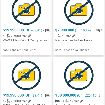
$19.990.000
$7.900.000
(UF 489,41)
-
(UF 193,42)
-
/
/ -
/ 5000 m2
-
/ - m2
PARCELA M-70-N Cauquenes
Parcela media hectarea
hace 3 años en Cauquenes
hace 3 años en Cauquenes
$19.990.000
$50.000.000
(UF 489,41)
-
(UF 1,224,15)
3
/ -
/ 5000 m2
/ 1
/ - m2