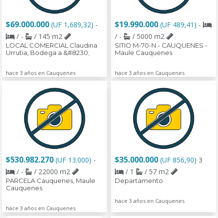
$69.000.000
$19.990.000
(UF 1,689,32)
-
(UF 489,41)
-
/ -
/ 145 m2
/ -
/ 5000 m2
LOCAL COMERCIAL Claudina
SITIO M-70-N - CAUQUENES -
Urrutia, Bodega a &#8230;
Maule Cauquenes
hace 3 años en Cauquenes
hace 3 años en Cauquenes
$530.982.270
$35.000.000
(UF 13.000)
-
(UF 856,90)
3
/ -
/ 22000 m2
/ 1
/ 57 m2
PARCELA Cauquenes, Maule
Departamento
Cauquenes
hace 3 años en Cauquenes
hace 3 años en Cauquenes