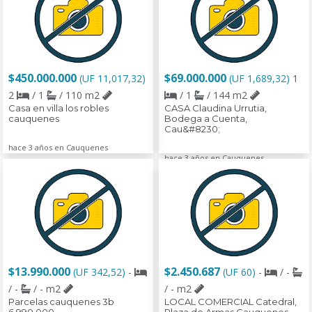
$450.000.000
$69.000.000
(UF 11,017,32)
(UF 1,689,32)
1
2
/ 1
/ 110 m2
/ 1
/ 144 m2
Casa en villa los robles
CASA Claudina Urrutia,
cauquenes
Bodega a Cuenta,
Cau&#8230;
hace 3 años en Cauquenes
hace 3 años en Cauquenes
$13.990.000
$2.450.687
(UF 342,52)
-
(UF 60)
-
/ -
/ -
/ - m2
/ - m2
Parcelas cauquenes 3b
LOCAL COMERCIAL Catedral,