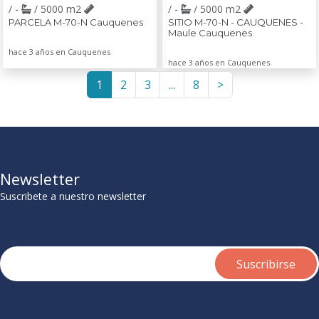
/ -
/ 5000 m2
/ -
/ 5000 m2
PARCELA M-70-N Cauquenes
SITIO M-70-N - CAUQUENES -
Maule Cauquenes
hace 3 años en Cauquenes
hace 3 años en Cauquenes
1
2
3
...
8
>
Newsletter
Suscribete a nuestro newsletter