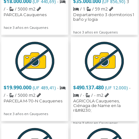
$18.000.000
$35.000.000
(UF 440,69)
-
(UF 856,90)
3
/ -
/ 5000 m2
/ 1
/ 59 m2
PARCELA Cauquenes
Departamento 3 dormitorios 1
baño y logia
hace 3 años en Cauquenes
hace 3 años en Cauquenes
$19.990.000
$490.137.480
(UF 489,41)
-
(UF 12.000)
-
/ -
/ 5000 m2
/ -
/ - m2
PARCELA M-70-N Cauquenes
AGRICOLA Cauquenes,
Ciénaga de Name en la
r&#8230;
hace 3 años en Cauquenes
hace 3 años en Cauquenes