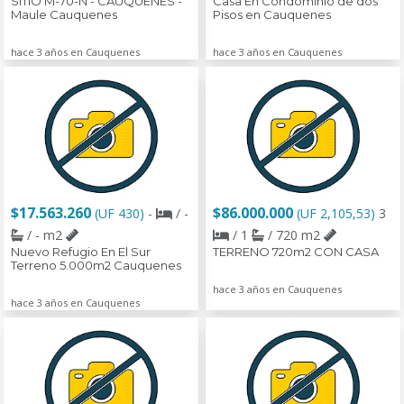
SITIO M-70-N - CAUQUENES -
Casa En Condominio de dos
Maule Cauquenes
Pisos en Cauquenes
hace 3 años en Cauquenes
hace 3 años en Cauquenes
$17.563.260
$86.000.000
(UF 430)
-
/ -
(UF 2,105,53)
3
/ - m2
/ 1
/ 720 m2
Nuevo Refugio En El Sur
TERRENO 720m2 CON CASA
Terreno 5.000m2 Cauquenes
hace 3 años en Cauquenes
hace 3 años en Cauquenes