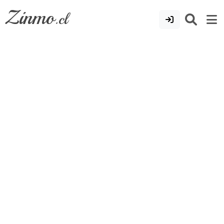
Zinmo
.cl