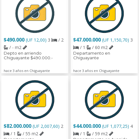
$490.000
$47.000.000
(UF 12,00)
3
/ 2
(UF 1,150,70)
3
/ - m2
/ 1
/ 60 m2
Depto en arriendo
Departamento en
Chiguayante $490.000.-
Chiguayante
hace 3 años en Chiguayante
hace 3 años en Chiguayante
$82.000.000
$44.000.000
(UF 2,007,60)
2
(UF 1,077,25)
4
/ 1
/ 55 m2
/ 1
/ 59 m2