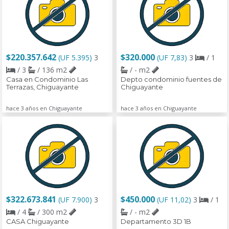
$220.357.642
$320.000
(UF 5.395)
3
(UF 7,83)
3
/ 1
/ 3
/ 136 m2
/ - m2
Casa en Condominio Las
Depto condominio fuentes de
Terrazas, Chiguayante
Chiguayante
hace 3 años en Chiguayante
hace 3 años en Chiguayante
$322.673.841
$450.000
(UF 7.900)
3
(UF 11,02)
3
/ 1
/ 4
/ 300 m2
/ - m2
CASA Chiguayante
Departamento 3D 1B