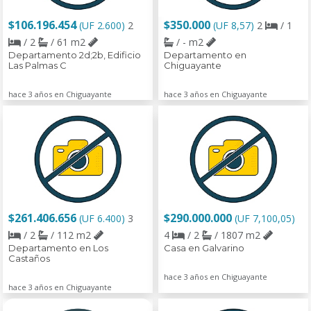
$106.196.454
$350.000
(UF 2.600)
2
(UF 8,57)
2
/ 1
/ 2
/ 61 m2
/ - m2
Departamento 2d;2b, Edificio
Departamento en
Las Palmas C
Chiguayante
hace 3 años en Chiguayante
hace 3 años en Chiguayante
$261.406.656
$290.000.000
(UF 6.400)
3
(UF 7,100,05)
/ 2
/ 112 m2
4
/ 2
/ 1807 m2
Departamento en Los
Casa en Galvarino
Castaños
hace 3 años en Chiguayante
hace 3 años en Chiguayante