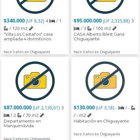
$340.000
$95.000.000
(UF 8,32)
4
/ 1
(UF 2,325,88)
3
/ 120 m2
/ 3
/ 100 m2
"Villa Los Castaños" casa
CASA Alberto Blest Gana
ampliada 4 dormitorios
Chiguayante
hace 3 años en Chiguayante
hace 3 años en Chiguayante
$87.000.000
$130.000
(UF 2,130,01)
3
(UF 3,18)
-
/ -
/ 2
/ 70 m2
/ - m2
Departamento en
Habitación en Chiguayante
Manquimávida
hace 3 años en Chiguayante
hace 3 años en Chiguayante