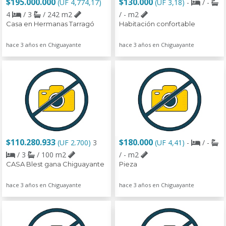
$195.000.000
$130.000
(UF 4,774,17)
(UF 3,18)
-
/ -
4
/ 3
/ 242 m2
/ - m2
Casa en Hermanas Tarragó
Habitación confortable
hace 3 años en Chiguayante
hace 3 años en Chiguayante
$110.280.933
$180.000
(UF 2.700)
3
(UF 4,41)
-
/ -
/ 3
/ 100 m2
/ - m2
CASA Blest gana Chiguayante
Pieza
hace 3 años en Chiguayante
hace 3 años en Chiguayante