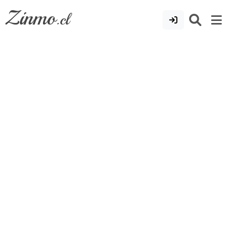
Zinmo
.cl