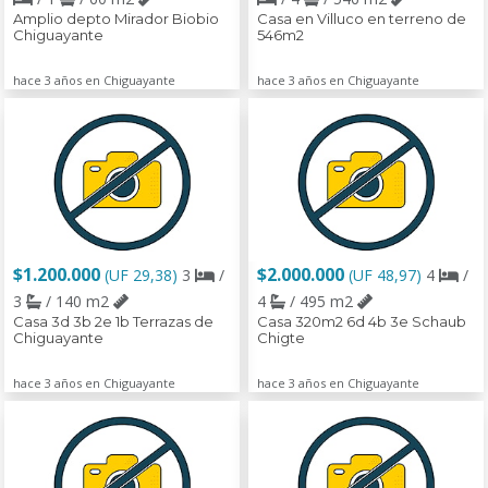
Amplio depto Mirador Biobio
Casa en Villuco en terreno de
Chiguayante
546m2
hace 3 años en Chiguayante
hace 3 años en Chiguayante
$1.200.000
$2.000.000
(UF 29,38)
3
/
(UF 48,97)
4
/
3
/ 140 m2
4
/ 495 m2
Casa 3d 3b 2e 1b Terrazas de
Casa 320m2 6d 4b 3e Schaub
Chiguayante
Chigte
hace 3 años en Chiguayante
hace 3 años en Chiguayante