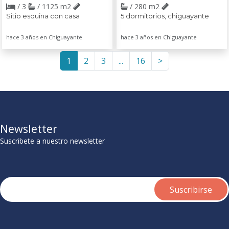
/ 3
/ 1125 m2
/ 280 m2
Sitio esquina con casa
5 dormitorios, chiguayante
hace 3 años en Chiguayante
hace 3 años en Chiguayante
1
2
3
...
16
>
Newsletter
Suscribete a nuestro newsletter