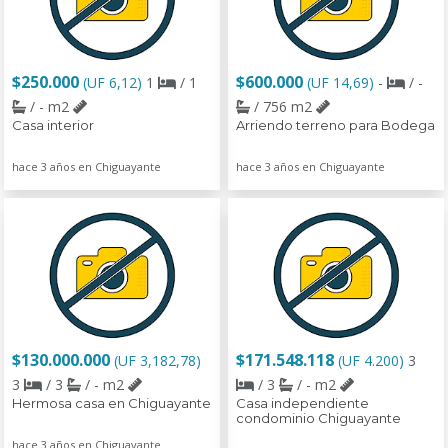
$250.000
$600.000
(UF 6,12)
1
/ 1
(UF 14,69)
-
/ -
/ - m2
/ 756 m2
Casa interior
Arriendo terreno para Bodega
hace 3 años en Chiguayante
hace 3 años en Chiguayante
$130.000.000
$171.548.118
(UF 3,182,78)
(UF 4.200)
3
3
/ 3
/ - m2
/ 3
/ - m2
Hermosa casa en Chiguayante
Casa independiente
condominio Chiguayante
hace 3 años en Chiguayante