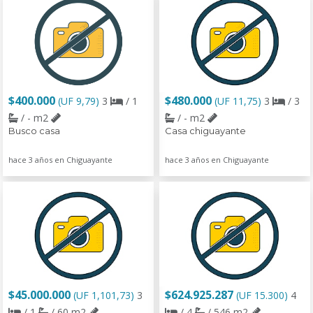
$400.000
$480.000
(UF 9,79)
3
/ 1
(UF 11,75)
3
/ 3
/ - m2
/ - m2
Busco casa
Casa chiguayante
hace 3 años en Chiguayante
hace 3 años en Chiguayante
$45.000.000
$624.925.287
(UF 1,101,73)
3
(UF 15.300)
4
/ 1
/ 60 m2
/ 4
/ 546 m2