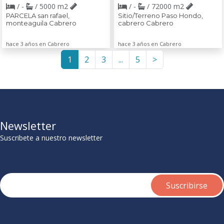
/ -
/ 5000 m2
/ -
/ 72000 m2
PARCELA san rafael,
Sitio/Terreno Paso Hondo,
monteaguila Cabrero
cabrero Cabrero
hace 3 años en Cabrero
hace 3 años en Cabrero
1
2
3
...
5
>
Newsletter
Suscribete a nuestro newsletter