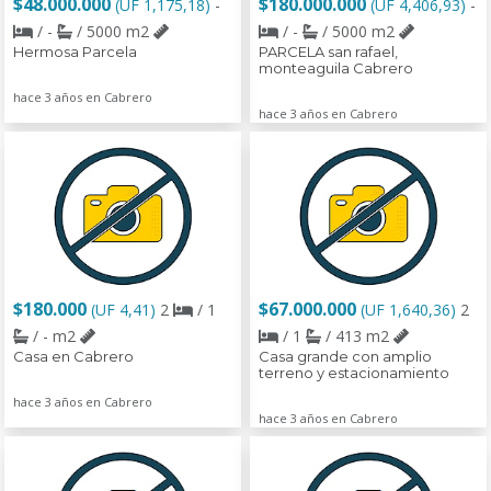
$48.000.000
$180.000.000
(UF 1,175,18)
-
(UF 4,406,93)
-
/ -
/ 5000 m2
/ -
/ 5000 m2
Hermosa Parcela
PARCELA san rafael,
monteaguila Cabrero
hace 3 años en Cabrero
hace 3 años en Cabrero
$180.000
$67.000.000
(UF 4,41)
2
/ 1
(UF 1,640,36)
2
/ - m2
/ 1
/ 413 m2
Casa en Cabrero
Casa grande con amplio
terreno y estacionamiento
hace 3 años en Cabrero
hace 3 años en Cabrero