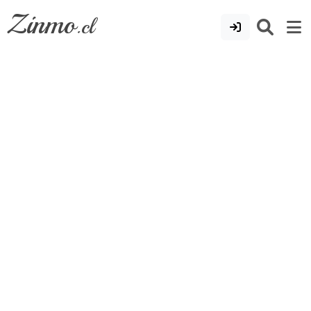
Zinmo
.cl