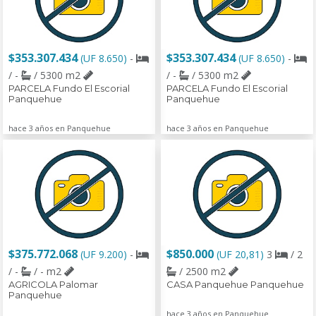
$353.307.434
$353.307.434
(UF 8.650)
-
(UF 8.650)
-
/ -
/ 5300 m2
/ -
/ 5300 m2
PARCELA Fundo El Escorial
PARCELA Fundo El Escorial
Panquehue
Panquehue
hace 3 años en Panquehue
hace 3 años en Panquehue
$375.772.068
$850.000
(UF 9.200)
-
(UF 20,81)
3
/ 2
/ -
/ - m2
/ 2500 m2
AGRICOLA Palomar
CASA Panquehue Panquehue
Panquehue
hace 3 años en Panquehue