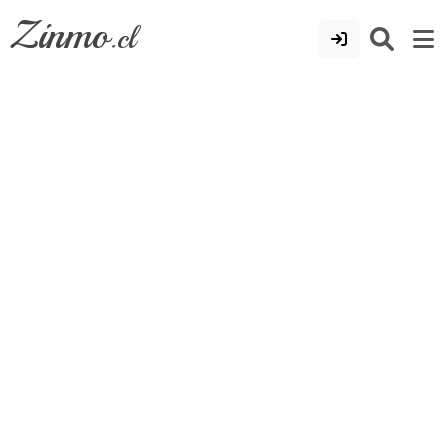
Zinmo
.cl