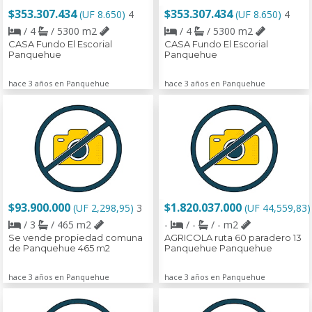
$353.307.434
$353.307.434
(UF 8.650)
4
(UF 8.650)
4
/ 4
/ 5300 m2
/ 4
/ 5300 m2
CASA Fundo El Escorial
CASA Fundo El Escorial
Panquehue
Panquehue
hace 3 años en Panquehue
hace 3 años en Panquehue
$93.900.000
$1.820.037.000
(UF 2,298,95)
3
(UF 44,559,83)
/ 3
/ 465 m2
-
/ -
/ - m2
Se vende propiedad comuna
AGRICOLA ruta 60 paradero 13
de Panquehue 465 m2
Panquehue Panquehue
hace 3 años en Panquehue
hace 3 años en Panquehue