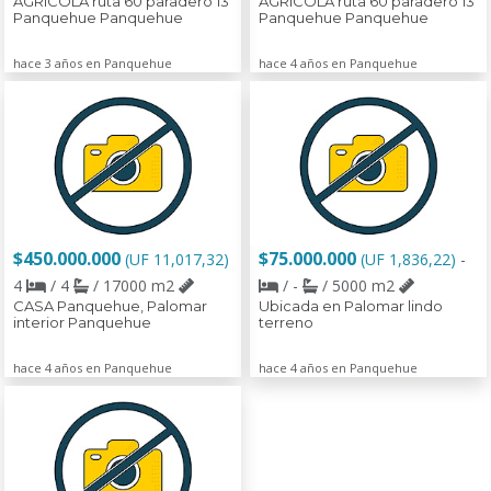
AGRICOLA ruta 60 paradero 13
AGRICOLA ruta 60 paradero 13
Panquehue Panquehue
Panquehue Panquehue
hace 3 años en Panquehue
hace 4 años en Panquehue
$450.000.000
$75.000.000
(UF 11,017,32)
(UF 1,836,22)
-
4
/ 4
/ 17000 m2
/ -
/ 5000 m2
CASA Panquehue, Palomar
Ubicada en Palomar lindo
interior Panquehue
terreno
hace 4 años en Panquehue
hace 4 años en Panquehue