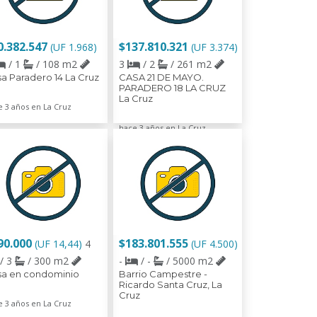
0.382.547
$137.810.321
(UF 1.968)
(UF 3.374)
/ 1
/ 108 m2
3
/ 2
/ 261 m2
a Paradero 14 La Cruz
CASA 21 DE MAYO.
PARADERO 18 LA CRUZ
La Cruz
e 3 años en La Cruz
hace 3 años en La Cruz
90.000
$183.801.555
(UF 14,44)
4
(UF 4.500)
/ 3
/ 300 m2
-
/ -
/ 5000 m2
sa en condominio
Barrio Campestre -
Ricardo Santa Cruz, La
Cruz
e 3 años en La Cruz