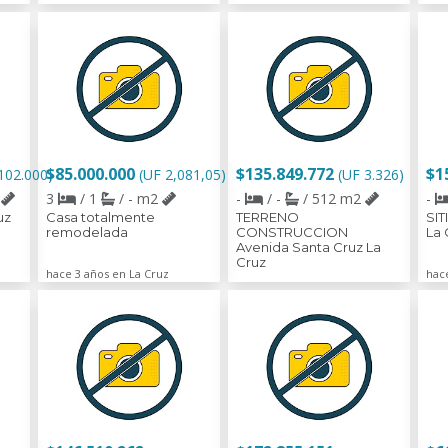
$85.000.000
$135.849.772
$1
102.000)
(UF 2,081,05)
(UF 3.326)
2
3
/ 1
/ - m2
-
/ -
/ 512 m2
-
uz
Casa totalmente
TERRENO
SIT
remodelada
CONSTRUCCION
La 
Avenida Santa Cruz La
Cruz
hace 3 años en La Cruz
hac
hace 3 años en La Cruz