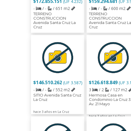
$172.855.151
$159.294.681
(UF 4.232)
(UF 3.
-
/ -
/ 651 m2
-
/ -
/ 600 m2
TERRENO
TERRENO
CONSTRUCCION
CONSTRUCCION
Avenida Santa Cruz La
Avenida Santa Cruz L
Cruz
Cruz
hace 3 años en La Cruz
hace 3 años en La Cruz
$146.510.262
$126.618.849
(UF 3.587)
(UF 3.
-
/ -
/ 552 m2
3
/ 2
/ 127 m2
SITIO Avenida Santa Cruz
Hermosa Casa en
La Cruz
Condominio La Cruz 
Av. 21 Mayo
hace 3 años en La Cruz
hace 3 años en La Cruz