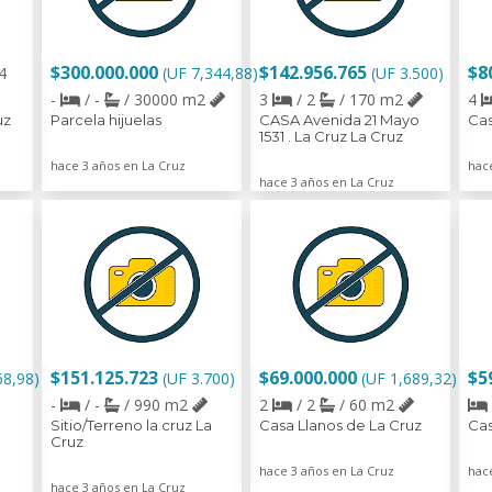
$300.000.000
$142.956.765
$8
4
(UF 7,344,88)
(UF 3.500)
-
/ -
/ 30000 m2
3
/ 2
/ 170 m2
4
uz
Parcela hijuelas
CASA Avenida 21 Mayo
Cas
1531 . La Cruz La Cruz
hace 3 años en La Cruz
hac
hace 3 años en La Cruz
$151.125.723
$69.000.000
$5
68,98)
(UF 3.700)
(UF 1,689,32)
-
/ -
/ 990 m2
2
/ 2
/ 60 m2
Sitio/Terreno la cruz La
Casa Llanos de La Cruz
Ca
Cruz
hace 3 años en La Cruz
hac
hace 3 años en La Cruz