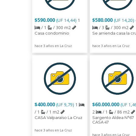
$590.000
$580.000
(UF 14,44)
1
(UF 14,20)
/ 1
/ 300 m2
/ 3
/ 300 m2
Casa condominio
Se arrienda casa la cr
hace 3 años en La Cruz
hace 3 años en La Cruz
$400.000
$60.000.000
(UF 9,79)
1
(UF 1,4
/ 1
/ 1 m2
2
/ 1
/ 86 m2
CASA Valparaíso La Cruz
Sargento Aldea N°67
CASA 47
hace 3 años en La Cruz
hace 3 años en La Cruz