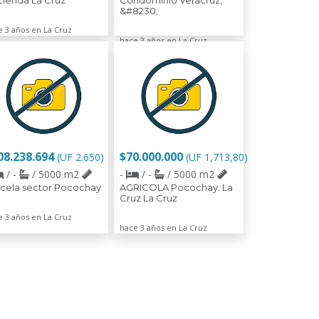
ienda La Cruz
Condominio Veracruz,
&#8230;
e 3 años en La Cruz
hace 3 años en La Cruz
08.238.694
$70.000.000
(UF 2.650)
(UF 1,713,80)
/ -
/ 5000 m2
-
/ -
/ 5000 m2
cela sector Pocochay
AGRICOLA Pocochay. La
Cruz La Cruz
e 3 años en La Cruz
hace 3 años en La Cruz