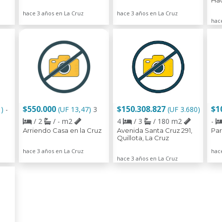
Hac
hace 3 años en La Cruz
hace 3 años en La Cruz
hac
$550.000
$150.308.827
$1
1)
-
(UF 13,47)
3
(UF 3.680)
/ 2
/ - m2
4
/ 3
/ 180 m2
-
Arriendo Casa en la Cruz
Avenida Santa Cruz 291,
Par
Quillota, La Cruz
hace 3 años en La Cruz
hac
hace 3 años en La Cruz