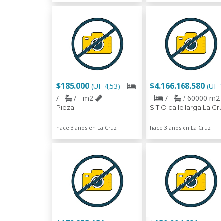
$185.000
$4.166.168.580
(UF 4,53)
-
(UF 
/ -
/ - m2
-
/ -
/ 60000 m
Pieza
SITIO calle larga La Cr
hace 3 años en La Cruz
hace 3 años en La Cruz