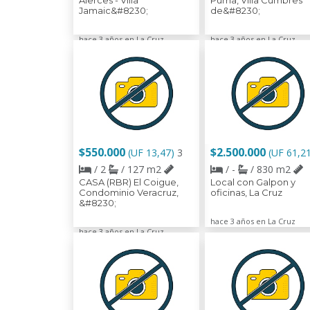
Alerces - Villa
Puma, Villa Cumbres
Jamaic&#8230;
de&#8230;
hace 3 años en La Cruz
hace 3 años en La Cruz
$550.000
$2.500.000
(UF 13,47)
3
(UF 61,2
/ 2
/ 127 m2
/ -
/ 830 m2
CASA (RBR) El Coigue,
Local con Galpon y
Condominio Veracruz,
oficinas, La Cruz
&#8230;
hace 3 años en La Cruz
hace 3 años en La Cruz