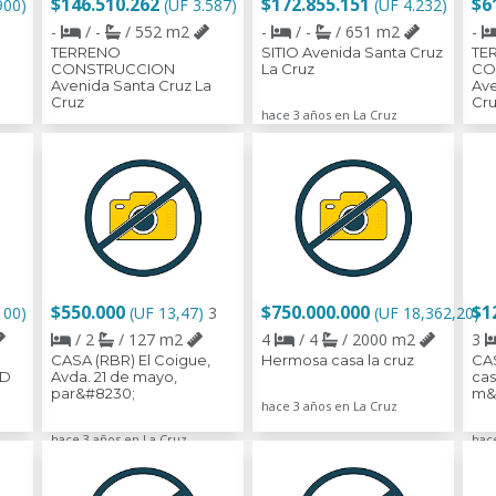
$146.510.262
$172.855.151
$6
900)
(UF 3.587)
(UF 4.232)
-
/ -
/ 552 m2
-
/ -
/ 651 m2
-
TERRENO
SITIO Avenida Santa Cruz
TE
CONSTRUCCION
La Cruz
CO
a
Avenida Santa Cruz La
Ave
Cruz
Cr
hace 3 años en La Cruz
hace 3 años en La Cruz
hac
$550.000
$750.000.000
$1
100)
(UF 13,47)
3
(UF 18,362,20)
/ 2
/ 127 m2
4
/ 4
/ 2000 m2
3
CASA (RBR) El Coigue,
Hermosa casa la cruz
CAS
3D
Avda. 21 de mayo,
cas
par&#8230;
m&
hace 3 años en La Cruz
hace 3 años en La Cruz
hac