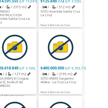
14.591.555
$135.849.772
(UF 15.047)
(UF 3.326)
/ -
/ 2315 m2
-
/ -
/ 512 m2
RRENO
SITIO Avenida Santa Cruz
NSTRUCCION
La Cruz
nida Santa Cruz La
uz
hace 3 años en La Cruz
e 3 años en La Cruz
26.618.849
$400.000.000
(UF 3.100)
(UF 9,793,17)
/ 2
/ 127 m2
-
/ -
/ 2195 m2
A (RBR) El Coigue,
SITIO (RBR) Sargento
a 12, Avda.21 de
Aldea - La Cruz La Cruz
#8230;
hace 3 años en La Cruz
e 3 años en La Cruz