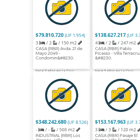
$79.810.720
$138.627.217
(UF 1.954)
(UF 3.
3
/ 2
/ 150 m2
4
/ 2
/ 247 m2
CASA (RBR) Avda. 21 de
CASA (RBR) Pablo
Mayo 2049 -
Picasso - Villa Terracru
Condomin&#8230;
&#8230;
hace 3 años en La Cruz
hace 3 años en La Cruz
$348.242.680
$153.167.963
(UF 8.526)
(UF 3.
-
/ -
/ 500 m2
3
/ 3
/ 120 m2
INDUSTRIAL (RBR) Los
CASA (RBR) Pasaje El