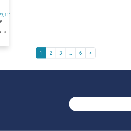
73,11)
 La
1
2
3
...
6
>