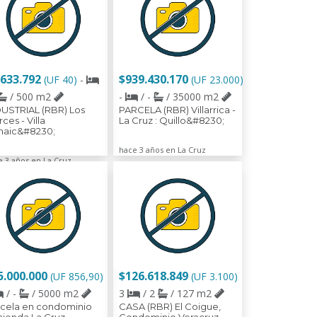
.633.792
$939.430.170
(UF 40)
-
(UF 23.000)
/ 500 m2
-
/ -
/ 35000 m2
USTRIAL (RBR) Los
PARCELA (RBR) Villarrica -
rces - Villa
La Cruz : Quillo&#8230;
maic&#8230;
hace 3 años en La Cruz
e 3 años en La Cruz
5.000.000
$126.618.849
(UF 856,90)
(UF 3.100)
/ -
/ 5000 m2
3
/ 2
/ 127 m2
cela en condominio
CASA (RBR) El Coigue,