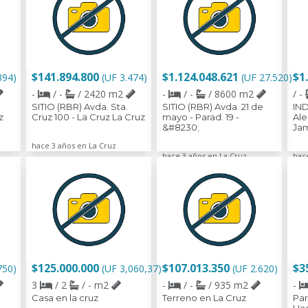
$141.894.800
$1.124.048.621
$1
394)
(UF 3.474)
(UF 27.520)
-
/ -
/ 2420 m2
-
/ -
/ 8600 m2
/ -
SITIO (RBR) Avda. Sta.
SITIO (RBR) Avda. 21 de
IND
z
Cruz 100 - La Cruz La Cruz
mayo - Parad. 19 -
Ale
&#8230;
Ja
hace 3 años en La Cruz
hace 3 años en La Cruz
hac
$125.000.000
$107.013.350
$3
750)
(UF 3,060,37)
(UF 2.620)
3
/ 2
/ - m2
-
/ -
/ 935 m2
-
Casa en la cruz
Terreno en La Cruz
Par