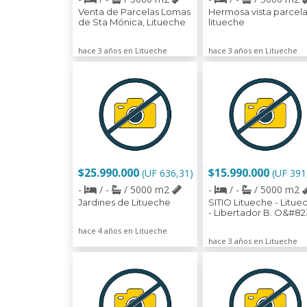
Venta de Parcelas Lomas
Hermosa vista parcel
de Sta Mónica, Litueche
litueche
hace 3 años en Litueche
hace 3 años en Litueche
$25.990.000
$15.990.000
(UF 636,31)
(UF 391
-
/ -
/ 5000 m2
-
/ -
/ 5000 m2
Jardines de Litueche
SITIO Litueche - Litue
- Libertador B. O&#82
hace 4 años en Litueche
hace 3 años en Litueche