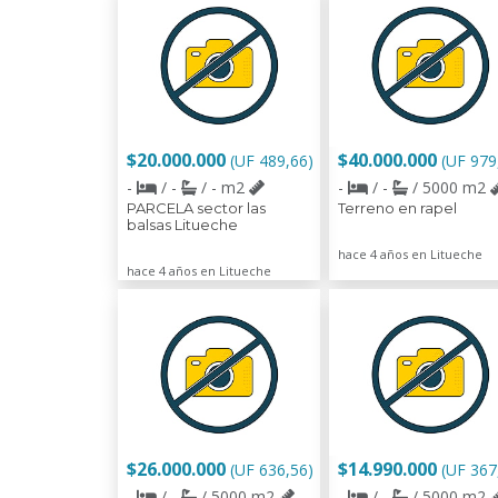
$20.000.000
$40.000.000
(UF 489,66)
(UF 979
-
/ -
/ - m2
-
/ -
/ 5000 m2
PARCELA sector las
Terreno en rapel
balsas Litueche
hace 4 años en Litueche
hace 4 años en Litueche
$26.000.000
$14.990.000
(UF 636,56)
(UF 367
-
/ -
/ 5000 m2
-
/ -
/ 5000 m2