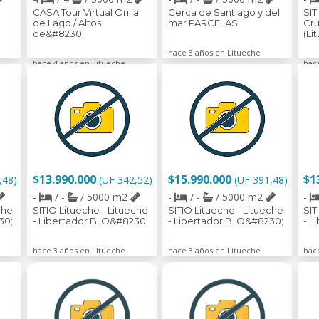
a
CASA Tour Virtual Orilla
Cerca de Santiago y del
SIT
de Lago / Altos
mar PARCELAS
Cru
de&#8230;
(Li
hace 3 años en Litueche
hace 4 años en Litueche
hac
$13.990.000
$15.990.000
$1
,48)
(UF 342,52)
(UF 391,48)
-
/ -
/ 5000 m2
-
/ -
/ 5000 m2
-
che
SITIO Litueche - Litueche
SITIO Litueche - Litueche
SIT
30;
- Libertador B. O&#8230;
- Libertador B. O&#8230;
- L
hace 3 años en Litueche
hace 3 años en Litueche
hac