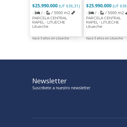
$25.990.000
$25.990.000
(UF 636,31)
(UF 636
-
/ -
/ 5000 m2
-
/ -
/ 5000 m2
PARCELA CENTRAL
PARCELA CENTRAL
RAPEL - LITUECHE
RAPEL - LITUECHE
Litueche
Litueche
hace 3 años en Litueche
hace 3 años en Litueche
Newsletter
Suscribete a nuestro newsletter