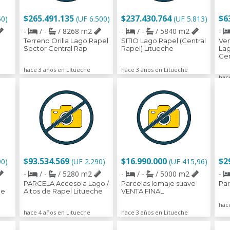
$265.491.135
$237.430.764
$6
50)
(UF 6.500)
(UF 5.813)
-
/ -
/ 8268 m2
-
/ -
/ 5840 m2
-
Terreno Orilla Lago Rapel
SITIO Lago Rapel (Central
Ven
Sector Central Rap
Rapel) Litueche
Lag
Cen
hace 3 años en Litueche
hace 3 años en Litueche
hac
$93.534.569
$16.990.000
$2
90)
(UF 2.290)
(UF 415,96)
-
/ -
/ 5280 m2
-
/ -
/ 5000 m2
-
PARCELA Acceso a Lago /
Parcelas lomaje suave
Par
he
Altos de Rapel Litueche
VENTA FINAL
hac
hace 4 años en Litueche
hace 3 años en Litueche