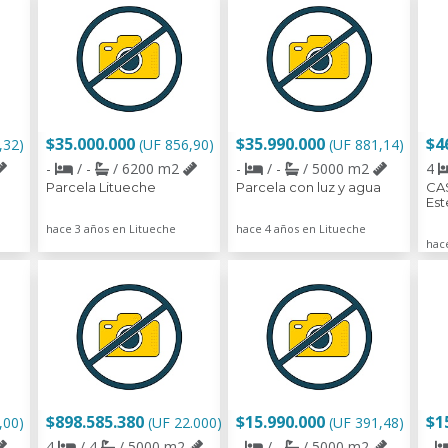
$35.000.000
$35.990.000
$4
,32)
(UF 856,90)
(UF 881,14)
-
/ -
/ 6200 m2
-
/ -
/ 5000 m2
4
Parcela Litueche
Parcela con luz y agua
CAS
Est
hace 3 años en Litueche
hace 4 años en Litueche
hac
$898.585.380
$15.990.000
$1
,00)
(UF 22.000)
(UF 391,48)
4
/ 4
/ 5000 m2
-
/ -
/ 5000 m2
-