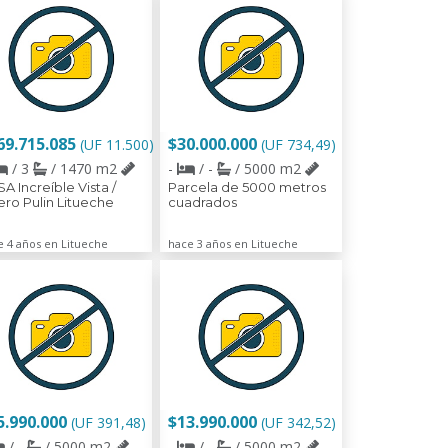
69.715.085
$30.000.000
(UF 11.500)
(UF 734,49)
/ 3
/ 1470 m2
-
/ -
/ 5000 m2
A Increíble Vista /
Parcela de 5000 metros
ero Pulin Litueche
cuadrados
e 4 años en Litueche
hace 3 años en Litueche
5.990.000
$13.990.000
(UF 391,48)
(UF 342,52)
/ -
/ 5000 m2
-
/ -
/ 5000 m2