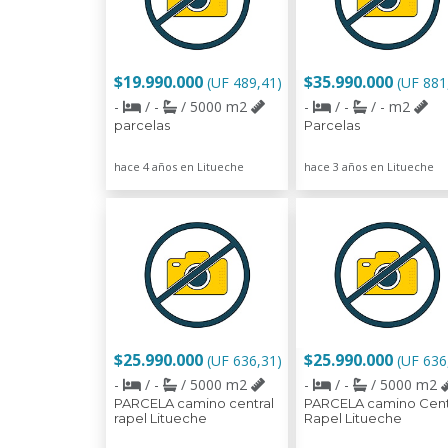
$19.990.000
$35.990.000
(UF 489,41)
(UF 881
-
/ -
/ 5000 m2
-
/ -
/ - m2
parcelas
Parcelas
hace 4 años en Litueche
hace 3 años en Litueche
$25.990.000
$25.990.000
(UF 636,31)
(UF 636
-
/ -
/ 5000 m2
-
/ -
/ 5000 m2
PARCELA camino central
PARCELA camino Cent
rapel Litueche
Rapel Litueche