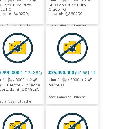
IO en Cruce Ruta
SITIO en Cruce Ruta
ce I-G
Cruce I-G
tueche),&#8230;
(Litueche),&#8230;
e 4 años en Litueche
hace 4 años en Litueche
3.990.000
$35.990.000
(UF 342,52)
(UF 881,14)
/ -
/ 5000 m2
-
/ -
/ 5000 m2
IO Litueche - Litueche
parcelas
ibertador B. O&#8230;
hace 4 años en Litueche
e 3 años en Litueche