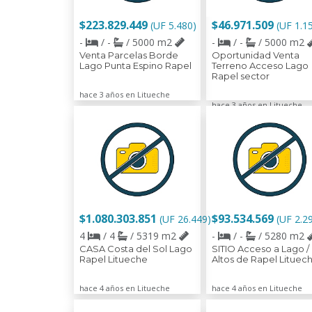
$223.829.449
$46.971.509
(UF 5.480)
(UF 1.1
-
/ -
/ 5000 m2
-
/ -
/ 5000 m2
Venta Parcelas Borde
Oportunidad Venta
Lago Punta Espino Rapel
Terreno Acceso Lago
Rapel sector
hace 3 años en Litueche
hace 3 años en Litueche
$1.080.303.851
$93.534.569
(UF 26.449)
(UF 2.2
4
/ 4
/ 5319 m2
-
/ -
/ 5280 m2
CASA Costa del Sol Lago
SITIO Acceso a Lago /
Rapel Litueche
Altos de Rapel Lituec
hace 4 años en Litueche
hace 4 años en Litueche