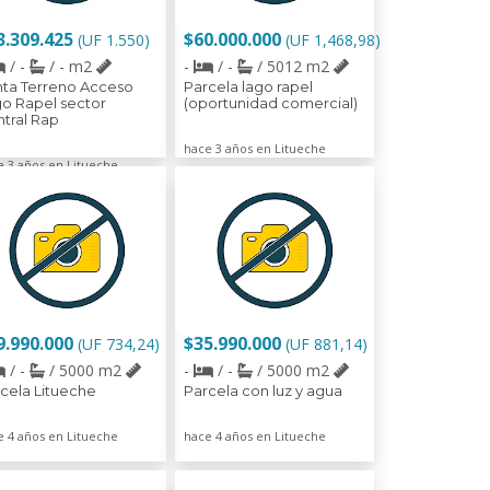
3.309.425
$60.000.000
(UF 1.550)
(UF 1,468,98)
/ -
/ - m2
-
/ -
/ 5012 m2
ta Terreno Acceso
Parcela lago rapel
o Rapel sector
(oportunidad comercial)
tral Rap
hace 3 años en Litueche
e 3 años en Litueche
9.990.000
$35.990.000
(UF 734,24)
(UF 881,14)
/ -
/ 5000 m2
-
/ -
/ 5000 m2
cela Litueche
Parcela con luz y agua
e 4 años en Litueche
hace 4 años en Litueche