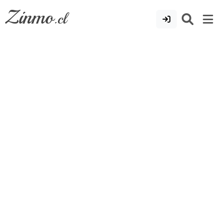
Zinmo
.cl