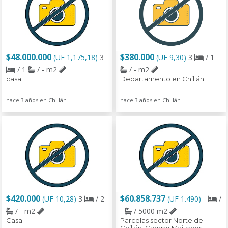
$48.000.000
$380.000
(UF 1,175,18)
3
(UF 9,30)
3
/ 1
/ 1
/ - m2
/ - m2
casa
Departamento en Chillán
hace 3 años en Chillán
hace 3 años en Chillán
$420.000
$60.858.737
(UF 10,28)
3
/ 2
(UF 1.490)
-
/
/ - m2
-
/ 5000 m2
Casa
Parcelas sector Norte de