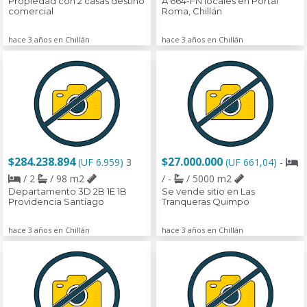
Propiedad con 2 casas destino
A 664-FN locales en Portal
comercial
Roma, Chillán
hace 3 años en Chillán
hace 3 años en Chillán
$284.238.894
$27.000.000
(UF 6.959)
3
(UF 661,04)
-
/ 2
/ 98 m2
/ -
/ 5000 m2
Departamento 3D 2B 1E 1B
Se vende sitio en Las
Providencia Santiago
Tranqueras Quimpo
hace 3 años en Chillán
hace 3 años en Chillán