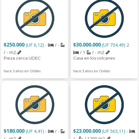
$250.000
$30.000.000
(UF 6,12)
-
/ -
(UF 734,49)
2
/ - m2
/ 1
/ - m2
Pieza cerca UDEC
Casa en los volcanes
hace 3 años en Chillán
hace 3 años en Chillán
$180.000
$23.000.000
(UF 4,41)
-
/ -
(UF 563,11)
-
/ - m2
/ -
/ 1200 m2