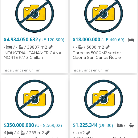
$4.934.050.632
$18.000.000
(UF 120.800)
(UF 440,69)
-
-
/ -
/ 39837 m2
/ -
/ 5000 m2
INDUSTRIAL PANAMERICANA
Parcelas 5000M2 sector
NORTE KM 3 Chillán
Gaona San Carlos Ñuble
hace 3 años en Chillán
hace 3 años en Chillán
$350.000.000
$1.225.344
(UF 8,569,02)
(UF 30)
-
/ -
4
/ 4
/ 255 m2
/ - m2