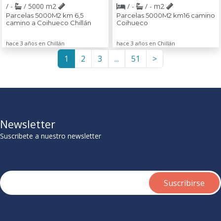
/ -
/ 5000 m2
/ -
/ - m2
Parcelas 5000M2 km 6,5
Parcelas 5000M2 km16 camino
camino a Coihueco Chillán
Coihueco
hace 3 años en Chillán
hace 3 años en Chillán
1
2
3
...
51
>
Newsletter
Suscribete a nuestro newsletter