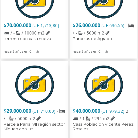
$70.000.000
$26.000.000
(UF 1,713,80)
-
(UF 636,56)
-
/ -
/ 10000 m2
/ -
/ 5000 m2
terreno con casa nueva
Parcelas de Agrado
hace 3 años en Chillán
hace 3 años en Chillán
$29.000.000
$40.000.000
(UF 710,00)
-
(UF 979,32)
2
/ -
/ 5000 m2
/ 1
/ 294 m2
Parcela Parral VII región sector
Casa Poblacion Vicente Perez
Ñiquen con luz
Rosalez