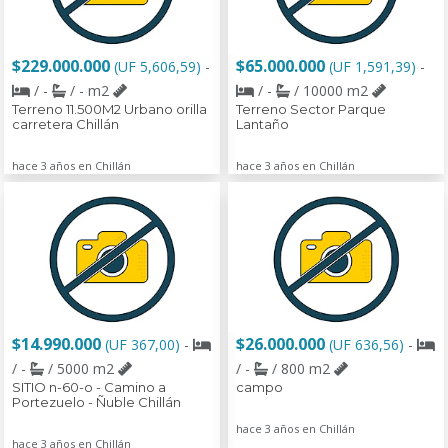
$229.000.000
$65.000.000
(UF 5,606,59)
-
(UF 1,591,39)
-
/ -
/ - m2
/ -
/ 10000 m2
Terreno 11.500M2 Urbano orilla
Terreno Sector Parque
carretera Chillán
Lantaño
hace 3 años en Chillán
hace 3 años en Chillán
$14.990.000
$26.000.000
(UF 367,00)
-
(UF 636,56)
-
/ -
/ 5000 m2
/ -
/ 800 m2
SITIO n-60-o - Camino a
campo
Portezuelo - Ñuble Chillán
hace 3 años en Chillán
hace 3 años en Chillán