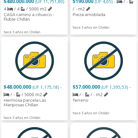
$480.000.000
$190.000
(UF 11,751,80)
(UF 4,65)
-
/ -
4
/ 4
/ 5000 m2
/ - m2
CASA camino a cihueco -
Pieza amoblada
Ñuble Chillán
hace 3 años en Chillán
hace 3 años en Chillán
$48.000.000
$57.000.000
(UF 1,175,18)
-
(UF 1,395,53)
-
/ -
/ 5000 m2
/ -
/ - m2
Hermosa parcela Las
Terreno
Mariposas Chillan
hace 3 años en Chillán
hace 3 años en Chillán