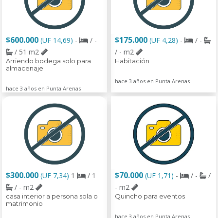
$600.000
$175.000
(UF 14,69)
-
/ -
(UF 4,28)
-
/ -
/ 51 m2
/ - m2
Arriendo bodega solo para
Habitación
almacenaje
hace 3 años en Punta Arenas
hace 3 años en Punta Arenas
$300.000
$70.000
(UF 7,34)
1
/ 1
(UF 1,71)
-
/ -
/
/ - m2
- m2
casa interior a persona sola o
Quincho para eventos
matrimonio
hace 3 años en Punta Arenas