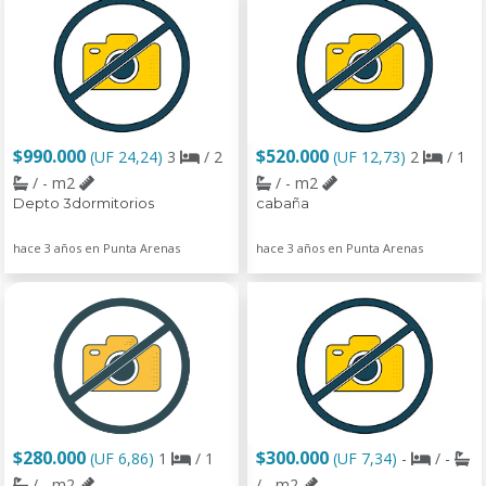
$990.000
$520.000
(UF 24,24)
3
/ 2
(UF 12,73)
2
/ 1
/ - m2
/ - m2
Depto 3dormitorios
cabaña
hace 3 años en Punta Arenas
hace 3 años en Punta Arenas
$280.000
$300.000
(UF 6,86)
1
/ 1
(UF 7,34)
-
/ -
/ - m2
/ - m2