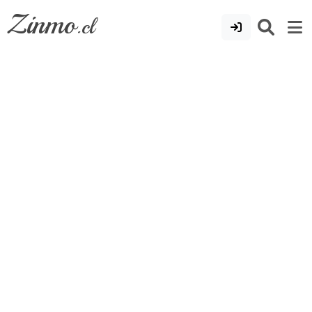
Zinmo
.cl