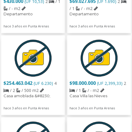
$430.000
$69.027.695
(UF 10,53)
2
/ 1
(UF 1.690)
2
/ - m2
/ 1
/ - m2
Departamento
Departamento
hace 3 años en Punta Arenas
hace 3 años en Punta Arenas
$254.463.042
$98.000.000
(UF 6.230)
4
(UF 2,399,33)
2
/ 2
/ 500 m2
/ 1
/ - m2
Casa amoblada &#8230;
Casa Villa las Nieves
hace 3 años en Punta Arenas
hace 3 años en Punta Arenas