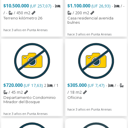
$10.500.000
$1.100.000
(UF 257,07)
-
(UF 26,93)
-
/ -
/ -
/ 450 m2
/ 200 m2
Terreno kilómetro 26
Casa residencial avenida
bulnes
hace 3 años en Punta Arenas
hace 3 años en Punta Arenas
$720.000
$305.000
(UF 17,63)
2
/ 1
(UF 7,47)
-
/ -
/ 45 m2
/ 18 m2
Departamento Condominio
Ofiicina
Mirador del Bosque
hace 3 años en Punta Arenas
hace 3 años en Punta Arenas