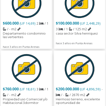
$600.000
$100.000.000
(UF 14,69)
2
/ 1
(UF 2,448,29)
/ - m2
3
/ 1
/ 125 m2
Departamento condominio
casa sector Silva henriquez
las vertientes
hace 3 años en Punta Arenas
hace 3 años en Punta Arenas
$760.000
$200.000.000
(UF 18,61)
3
/ 1
(UF 4,896,59)
-
/ - m2
/ -
/ 2670 m2
Propiedad uso Comercial y/o
Hermoso terreno, excelente
Habitacional.3dormitor
oportunidad de