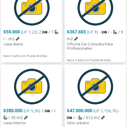
$50.000
$367.603
(UF 1,22)
2
/ 1
(UF 9)
-
/ -
/ 9
/ - m2
m2
casa diario
Oficina De Consulta Para
Profesionales
hace 3 años en Punta Arenas
hace 3 años en Punta Arenas
$380.000
$47.000.000
(UF 9,30)
1
/ 1
(UF 1,150,70)
-
/ 35 m2
/ -
/ 512 m2
casa interior.
Sitio urbano