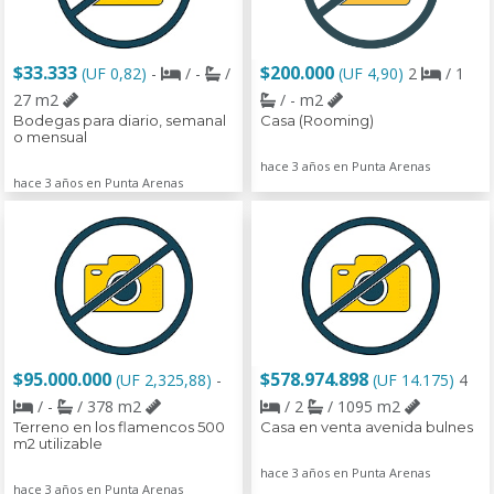
$33.333
$200.000
(UF 0,82)
-
/ -
/
(UF 4,90)
2
/ 1
27 m2
/ - m2
Bodegas para diario, semanal
Casa (Rooming)
o mensual
hace 3 años en Punta Arenas
hace 3 años en Punta Arenas
$95.000.000
$578.974.898
(UF 2,325,88)
-
(UF 14.175)
4
/ -
/ 378 m2
/ 2
/ 1095 m2
Terreno en los flamencos 500
Casa en venta avenida bulnes
m2 utilizable
hace 3 años en Punta Arenas
hace 3 años en Punta Arenas