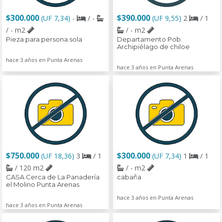
$300.000
$390.000
(UF 7,34)
-
/ -
(UF 9,55)
2
/ 1
/ - m2
/ - m2
Pieza para persona sola
Departamento Pob.
Archipiélago de chiloe
hace 3 años en Punta Arenas
hace 3 años en Punta Arenas
$750.000
$300.000
(UF 18,36)
3
/ 1
(UF 7,34)
1
/ 1
/ 120 m2
/ - m2
CASA Cerca de La Panadería
cabaña
el Molino Punta Arenas
hace 3 años en Punta Arenas
hace 3 años en Punta Arenas