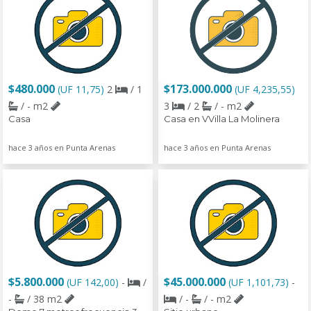
$480.000
$173.000.000
(UF 11,75)
2
/ 1
(UF 4,235,55)
/ - m2
3
/ 2
/ - m2
Casa
Casa en VVilla La Molinera
hace 3 años en Punta Arenas
hace 3 años en Punta Arenas
$5.800.000
$45.000.000
(UF 142,00)
-
/
(UF 1,101,73)
-
-
/ 38 m2
/ -
/ - m2