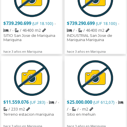
$739.290.699
$739.290.699
(UF 18.100)
-
(UF 18.100)
-
/ -
/ 46400 m2
/ -
/ 46400 m2
SITIO San Jose de Mariquina
INDUSTRIAL San Jose de
Mariquina
Mariquina Mariquina
hace 3 años en Mariquina
hace 3 años en Mariquina
$11.559.076
$25.000.000
(UF 283)
-
/ -
(UF 612,07)
-
/ 233 m2
/ -
/ - m2
Terreno estacion mariquina
Sitio en mehuin
hace 3 años en Mariquina
hace 3 años en Mariquina