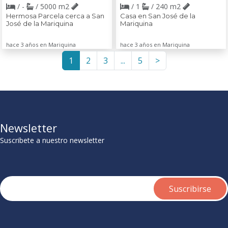
/ -
/ 5000 m2
/ 1
/ 240 m2
Hermosa Parcela cerca a San
Casa en San José de la
José de la Mariquina
Mariquina
hace 3 años en Mariquina
hace 3 años en Mariquina
1
2
3
...
5
>
Newsletter
Suscribete a nuestro newsletter