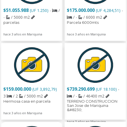
$51.055.988
$175.000.000
(UF 1.250)
-
/
(UF 4,284,51)
-
-
/ 5000 m2
/ -
/ 6000 m2
parcelas
Parcela 6000mts
hace 3 años en Mariquina
hace 3 años en Mariquina
$159.000.000
$739.290.699
(UF 3,892,79)
(UF 18.100)
-
3
/ 2
/ 5000 m2
/ -
/ 46400 m2
Hermosa casa en parcela
TERRENO CONSTRUCCION
San Jose de Mariquina
&#8230;
hace 3 años en Mariquina
hace 3 años en Mariquina