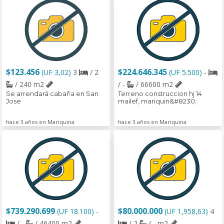
$123.456
$224.646.345
(UF 3,02)
3
/ 2
(UF 5.500)
-
/ 240 m2
/ -
/ 66600 m2
Se arrendará cabaña en San
Terreno construccion hj 14
Jose
mailef, mariquin&#8230;
hace 3 años en Mariquina
hace 3 años en Mariquina
$739.290.699
$80.000.000
(UF 18.100)
-
(UF 1,958,63)
4
/ -
/ 46400 m2
/ 2
/ - m2