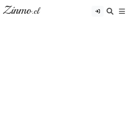
Zinmo
.cl