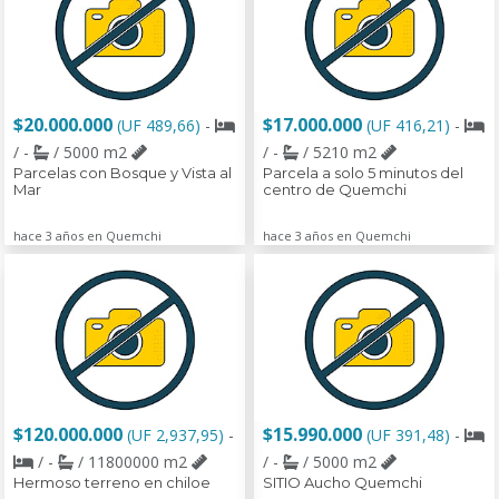
$20.000.000
$17.000.000
(UF 489,66)
-
(UF 416,21)
-
/ -
/ 5000 m2
/ -
/ 5210 m2
Parcelas con Bosque y Vista al
Parcela a solo 5 minutos del
Mar
centro de Quemchi
hace 3 años en Quemchi
hace 3 años en Quemchi
$120.000.000
$15.990.000
(UF 2,937,95)
-
(UF 391,48)
-
/ -
/ 11800000 m2
/ -
/ 5000 m2
Hermoso terreno en chiloe
SITIO Aucho Quemchi