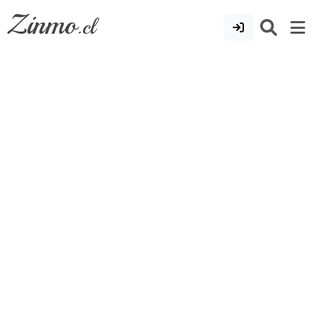
Zinmo
.cl