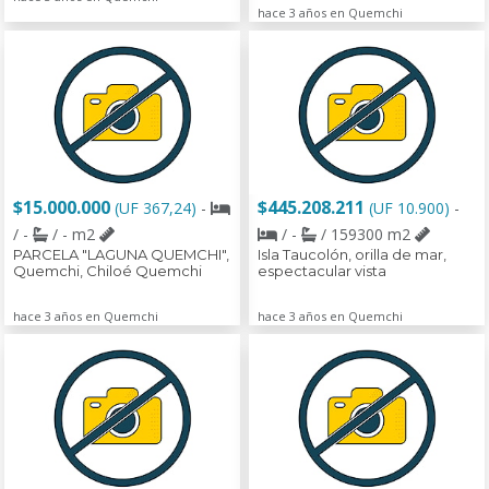
hace 3 años en Quemchi
$15.000.000
$445.208.211
(UF 367,24)
-
(UF 10.900)
-
/ -
/ - m2
/ -
/ 159300 m2
PARCELA "LAGUNA QUEMCHI",
Isla Taucolón, orilla de mar,
Quemchi, Chiloé Quemchi
espectacular vista
hace 3 años en Quemchi
hace 3 años en Quemchi