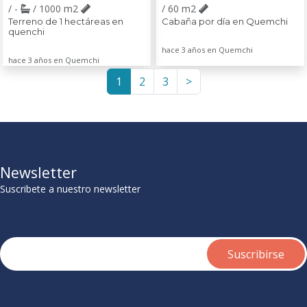
/ -
/ 1000 m2
/ 60 m2
Terreno de 1 hectáreas en
Cabaña por día en Quemchi
quenchi
hace 3 años en Quemchi
hace 3 años en Quemchi
1
2
3
>
Newsletter
Suscribete a nuestro newsletter