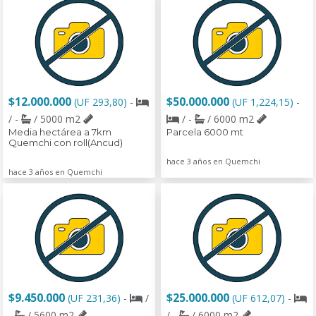
$12.000.000
$50.000.000
(UF 293,80)
-
(UF 1,224,15)
-
/ -
/ 5000 m2
/ -
/ 6000 m2
Media hectárea a 7km
Parcela 6000 mt
Quemchi con roll(Ancud)
hace 3 años en Quemchi
hace 3 años en Quemchi
$9.450.000
$25.000.000
(UF 231,36)
-
/
(UF 612,07)
-
-
/ 5600 m2
/ -
/ 6000 m2