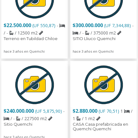
$22.500.000
$300.000.000
(UF 550,87)
-
(UF 7,344,88)
-
/ -
/ 12500 m2
/ -
/ 375000 m2
Terreno en Tubildad Chiloe
SITIO Lliuco Quemchi
hace 3 años en Quemchi
hace 3 años en Quemchi
$240.000.000
$2.880.000
(UF 5,875,90)
-
(UF 70,51)
1
/
/ -
/ 227500 m2
1
/ 1 m2
Sitio Quemchi
CASA Casa prefabricada en
Quemchi Quemchi
hace 3 años en Quemchi