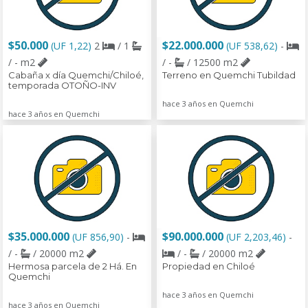
$50.000
$22.000.000
(UF 1,22)
2
/ 1
(UF 538,62)
-
/ - m2
/ -
/ 12500 m2
Cabaña x día Quemchi/Chiloé,
Terreno en Quemchi Tubildad
temporada OTOÑO-INV
hace 3 años en Quemchi
hace 3 años en Quemchi
$35.000.000
$90.000.000
(UF 856,90)
-
(UF 2,203,46)
-
/ -
/ 20000 m2
/ -
/ 20000 m2
Hermosa parcela de 2 Há. En
Propiedad en Chiloé
Quemchi
hace 3 años en Quemchi
hace 3 años en Quemchi