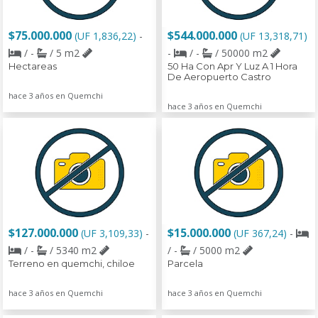
$75.000.000
$544.000.000
(UF 1,836,22)
-
(UF 13,318,71)
/ -
/ 5 m2
-
/ -
/ 50000 m2
Hectareas
50 Ha Con Apr Y Luz A 1 Hora
De Aeropuerto Castro
hace 3 años en Quemchi
hace 3 años en Quemchi
$127.000.000
$15.000.000
(UF 3,109,33)
-
(UF 367,24)
-
/ -
/ 5340 m2
/ -
/ 5000 m2
Terreno en quemchi, chiloe
Parcela
hace 3 años en Quemchi
hace 3 años en Quemchi