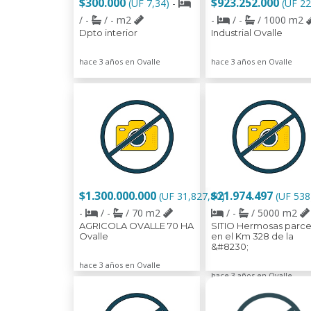
$300.000
$923.252.000
(UF 7,34)
-
(UF 22
/ -
/ - m2
-
/ -
/ 1000 m2
Dpto interior
Industrial Ovalle
hace 3 años en Ovalle
hace 3 años en Ovalle
$1.300.000.000
$21.974.497
(UF 31,827,80)
(UF 53
-
/ -
/ 70 m2
/ -
/ 5000 m2
AGRICOLA OVALLE 70 HA
SITIO Hermosas parce
Ovalle
en el Km 328 de la
&#8230;
hace 3 años en Ovalle
hace 3 años en Ovalle