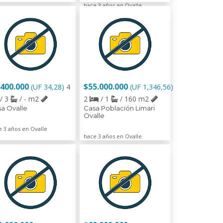
hace 3 años en Ovalle
.400.000
$55.000.000
(UF 34,28)
4
(UF 1,346,56)
/ 3
/ - m2
2
/ 1
/ 160 m2
a Ovalle
Casa Población Limari
Ovalle
e 3 años en Ovalle
hace 3 años en Ovalle