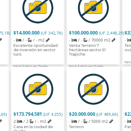
$14.000.000
$100.000.000
$3
75,18)
(UF 342,76)
(UF 2,448,29)
-
/ -
/ - m2
-
/ -
/ 70000 m2
-
Excelente oportunidad
Venta Terreno 7
Ter
de inversión en sector
hectáreas sector El
ova
turis
Trapiche
hac
hace 3 años en Ovalle
hace 3 años en Ovalle
$173.794.581
$20.000.000
$2
,69)
(UF 4.255)
(UF 489,66)
2
/ 2
/ - m2
-
/ -
/ 5000 m2
-
Casa en la ciudad de
Terreno
Par