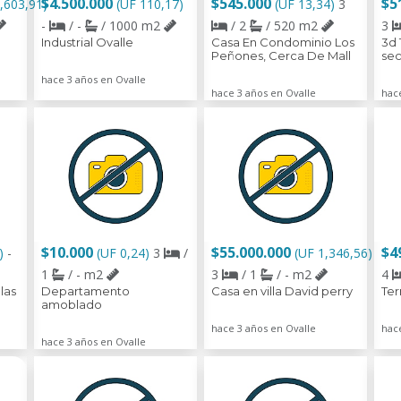
$4.500.000
$545.000
$5
,603,91)
(UF 110,17)
(UF 13,34)
3
-
/ -
/ 1000 m2
/ 2
/ 520 m2
3
Industrial Ovalle
Casa En Condominio Los
3d 
Peñones, Cerca De Mall
sec
hace 3 años en Ovalle
hace 3 años en Ovalle
hac
$10.000
$55.000.000
$4
8)
-
(UF 0,24)
3
/
(UF 1,346,56)
1
/ - m2
3
/ 1
/ - m2
4
las
Departamento
Casa en villa David perry
Ter
amoblado
hace 3 años en Ovalle
hac
hace 3 años en Ovalle