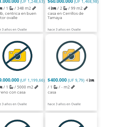
1.000.000
$60.000.000
(UF 1,248,63)
(UF 1,468,98)
/ 1
/ 348 m2
4
/ 2
/ 99 m2
1b, centrica en buen
casa en Cerrillos de
tor ovalle
Tamaya
e 3 años en Ovalle
hace 3 años en Ovalle
9.000.000
$400.000
(UF 1,199,66)
(UF 9,79)
4
/ 1
/ 5000 m2
/ 1
/ - m2
reno con casa
casa
e 3 años en Ovalle
hace 3 años en Ovalle