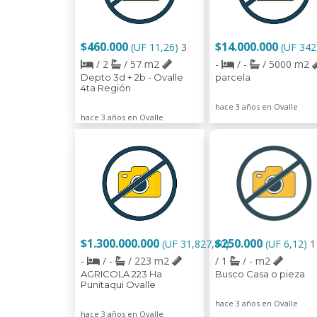
$460.000
$14.000.000
(UF 11,26)
3
(UF 342
/ 2
/ 57 m2
-
/ -
/ 5000 m2
Depto 3d + 2b - Ovalle
parcela
4ta Región
hace 3 años en Ovalle
hace 3 años en Ovalle
$1.300.000.000
$250.000
(UF 31,827,80)
(UF 6,12)
-
/ -
/ 223 m2
/ 1
/ - m2
AGRICOLA 223 Ha
Busco Casa o pieza
Punitaqui Ovalle
hace 3 años en Ovalle
hace 3 años en Ovalle