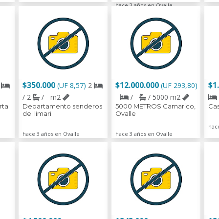
hace 3 años en Ovalle
$350.000
$12.000.000
$1
4
(UF 8,57)
2
(UF 293,80)
/ 2
/ - m2
-
/ -
/ 5000 m2
rta
Departamento senderos
5000 METROS Camarico,
Cas
del limari
Ovalle
hac
hace 3 años en Ovalle
hace 3 años en Ovalle