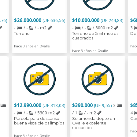
$26.000.000
$10.000.000
$6
,76)
(UF 636,56)
(UF 244,83)
-
/ -
/ - m2
-
/ -
/ 5000 m2
3
Terreno
Terreno de 5mil metros
De
cuadrados
hace 3 años en Ovalle
hac
hace 3 años en Ovalle
$12.990.000
$390.000
$8
1
(UF 318,03)
(UF 9,55)
3
-
/ -
/ 5300 m2
/ 1
/ - m2
4
Parcela para descanso
Se arrienda depto en
Cas
buena vista cielos limpios
Ovalle excelente
ubicación
hac
hace 3 años en Ovalle