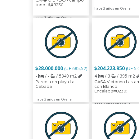
CAMPO LINDO - campo
lindo -&#8230;
hace 3 años en Ovalle
hace 3 años en Ovalle
$28.000.000
$204.223.950
(UF 685,52)
(UF 5.
-
/ -
/ 5349 m2
4
/ 3
/ 395 m2
Parcela en playa La
CASA Victorino Lastarr
Cebada
con Blanco
Encalad&#8230;
hace 3 años en Ovalle
hace 3 años en Ovalle