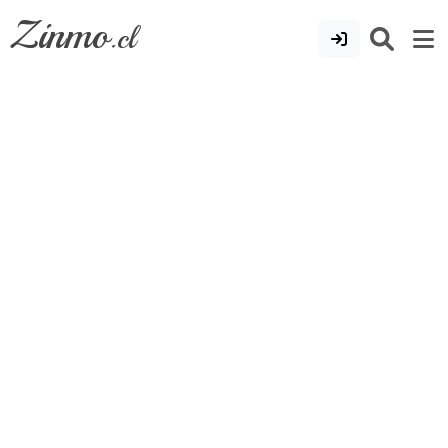
Zinmo
.cl