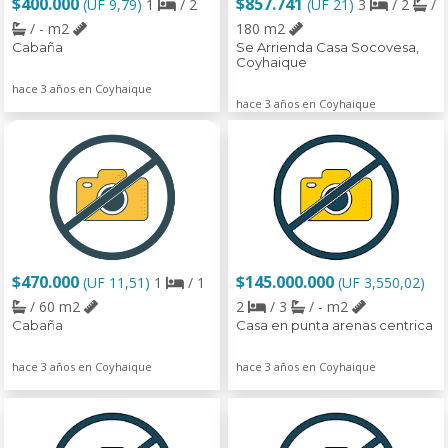
$400.000
$857.741
(UF 9,79)
1
/ 2
(UF 21)
3
/ 2
/
/ - m2
180 m2
Cabaña
Se Arrienda Casa Socovesa,
Coyhaique
hace 3 años en Coyhaique
hace 3 años en Coyhaique
$470.000
$145.000.000
(UF 11,51)
1
/ 1
(UF 3,550,02)
/ 60 m2
2
/ 3
/ - m2
Cabaña
Casa en punta arenas centrica
hace 3 años en Coyhaique
hace 3 años en Coyhaique