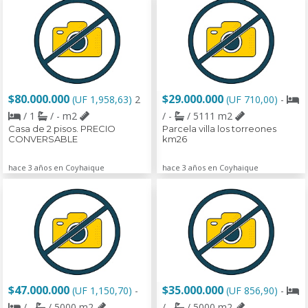
$80.000.000
$29.000.000
(UF 1,958,63)
2
(UF 710,00)
-
/ 1
/ - m2
/ -
/ 5111 m2
Casa de 2 pisos. PRECIO
Parcela villa los torreones
CONVERSABLE
km26
hace 3 años en Coyhaique
hace 3 años en Coyhaique
$47.000.000
$35.000.000
(UF 1,150,70)
-
(UF 856,90)
-
/ -
/ 5000 m2
/ -
/ 5000 m2