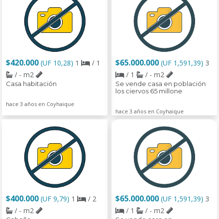
$420.000
$65.000.000
(UF 10,28)
1
/ 1
(UF 1,591,39)
3
/ - m2
/ 1
/ - m2
Casa habitación
Se vende casa en población
los ciervos 65 millone
hace 3 años en Coyhaique
hace 3 años en Coyhaique
$400.000
$65.000.000
(UF 9,79)
1
/ 2
(UF 1,591,39)
3
/ - m2
/ 1
/ - m2