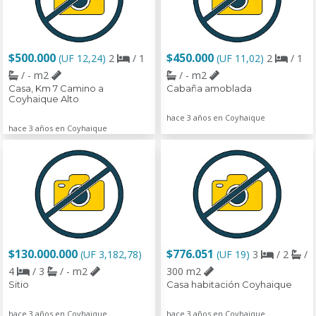
$500.000
$450.000
(UF 12,24)
2
/ 1
(UF 11,02)
2
/ 1
/ - m2
/ - m2
Casa, Km 7 Camino a
Cabaña amoblada
Coyhaique Alto
hace 3 años en Coyhaique
hace 3 años en Coyhaique
$130.000.000
$776.051
(UF 3,182,78)
(UF 19)
3
/ 2
/
4
/ 3
/ - m2
300 m2
Sitio
Casa habitación Coyhaique
hace 3 años en Coyhaique
hace 3 años en Coyhaique