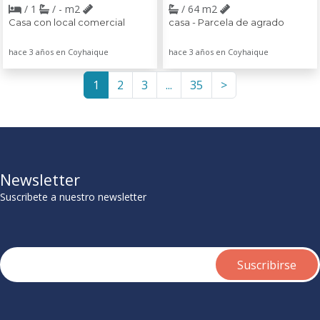
/ 1
/ - m2
/ 64 m2
Casa con local comercial
casa - Parcela de agrado
hace 3 años en Coyhaique
hace 3 años en Coyhaique
1
2
3
...
35
>
Newsletter
Suscribete a nuestro newsletter