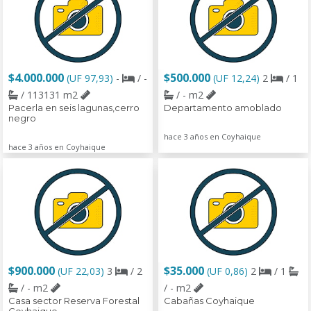
$4.000.000
$500.000
(UF 97,93)
-
/ -
(UF 12,24)
2
/ 1
/ 113131 m2
/ - m2
Pacerla en seis lagunas,cerro
Departamento amoblado
negro
hace 3 años en Coyhaique
hace 3 años en Coyhaique
$900.000
$35.000
(UF 22,03)
3
/ 2
(UF 0,86)
2
/ 1
/ - m2
/ - m2
Casa sector Reserva Forestal
Cabañas Coyhaique