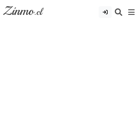
Zinmo
.cl