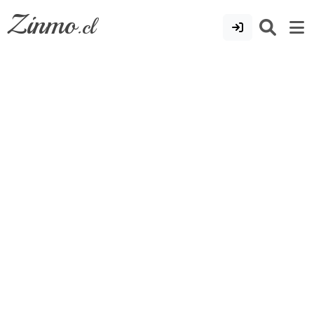
Zinmo
.cl