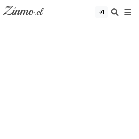
Zinmo
.cl