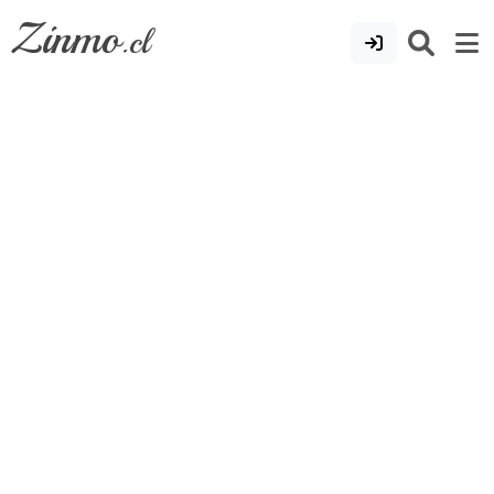
Zinmo
.cl