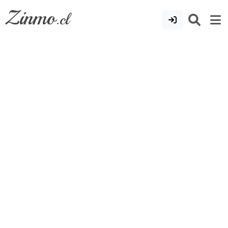
Zinmo
.cl