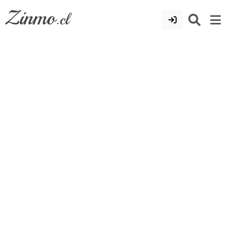
Zinmo
.cl