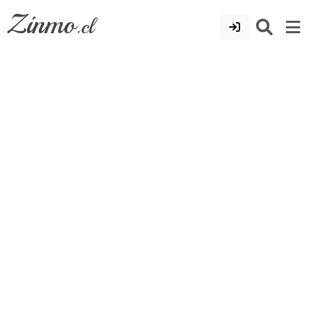
Zinmo
.cl