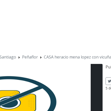
 Santiago
Peñaflor
CASA heracio mena lopez con vicu
Pu
5 d