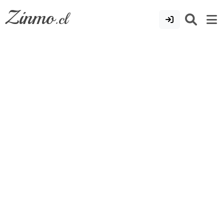
Zinmo
.cl