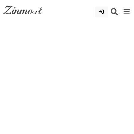
Zinmo
.cl