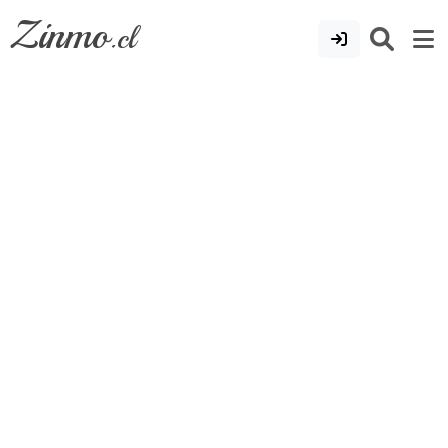
Zinmo
.cl