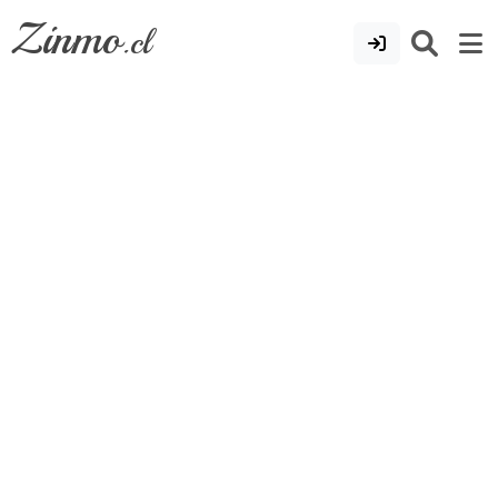
Zinmo
.cl