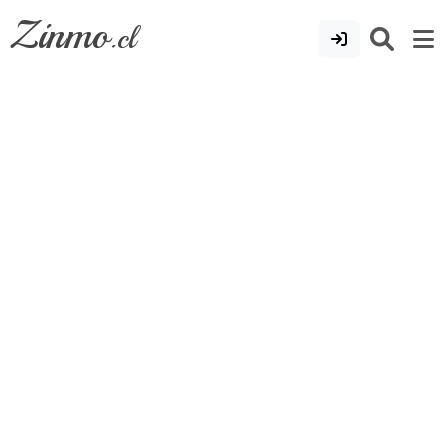
Zinmo
.cl