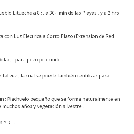
blo Litueche a 8 ; , a 30-; min de las Playas , y a 2 hrs
ta con Luz Electrica a Corto Plazo (Extension de Red
idad, ; para pozo profundo .
tal vez , la cual se puede también reutilizar para
un ; Riachuelo pequeño que se forma naturalmente en
 muchos años y vegetación silvestre .
n el C…