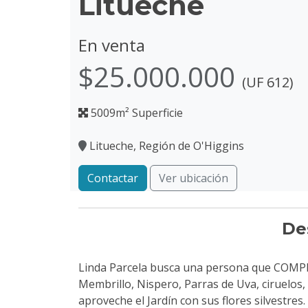
Litueche
En venta
$25.000.000
(UF 612)
5009m² Superficie
Litueche, Región de O'Higgins
Contactar
Ver ubicación
De
Linda Parcela busca una persona que COMPRE
Membrillo, Nispero, Parras de Uva, ciruelos, 
aproveche el Jardín con sus flores silvestres.