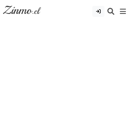
Zinmo
.cl