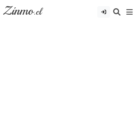
Zinmo
.cl