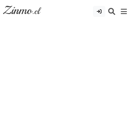
Zinmo
.cl