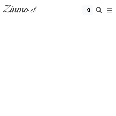
Zinmo
.cl