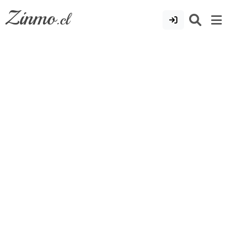
Zinmo
.cl