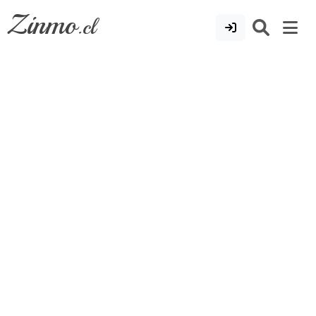
Zinmo
.cl