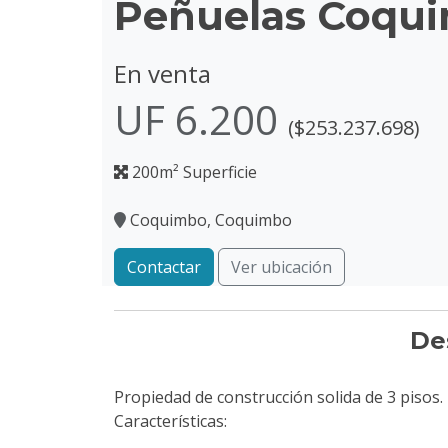
Peñuelas Coqu
En venta
UF 6.200
($253.237.698)
200m² Superficie
Coquimbo, Coquimbo
Contactar
Ver ubicación
De
Propiedad de construcción solida de 3 pisos.
Características: