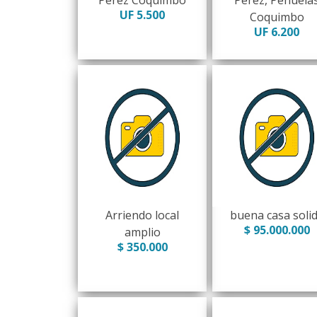
Perez Coquimbo
Perez, Peñuela
UF 5.500
Coquimbo
UF 6.200
Arriendo local
buena casa soli
$ 95.000.000
amplio
$ 350.000