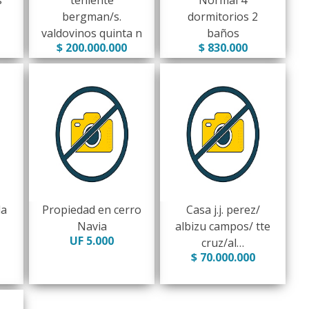
s
teniente
Normal 4
bergman/s.
dormitorios 2
valdovinos quinta n
baños
$ 200.000.000
$ 830.000
da
Propiedad en cerro
Casa j.j. perez/
Navia
albizu campos/ tte
UF 5.000
cruz/al…
$ 70.000.000