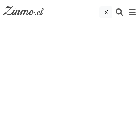
Zinmo
.cl