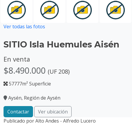
Ver todas las fotos
SITIO Isla Huemules Aisén
En venta
$8.490.000
(UF 208)
57777m² Superficie
Aysén, Región de Aysén
Contactar
Ver ubicación
Publicado por
Alto Andes - Alfredo Lucero