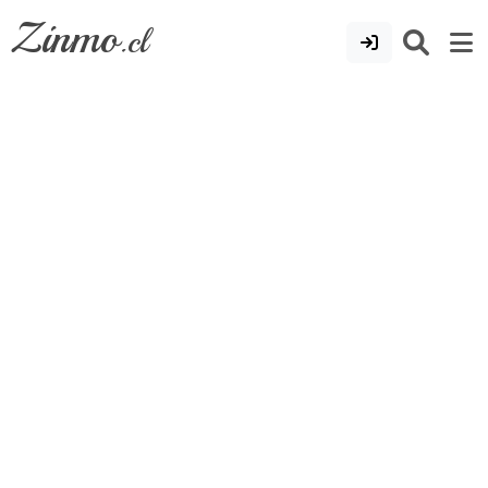
Zinmo
.cl