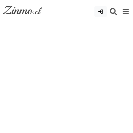
Zinmo
.cl