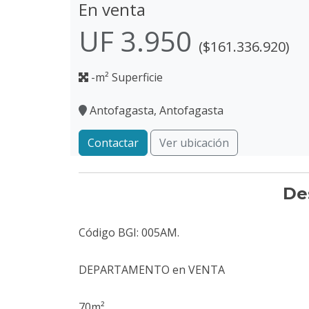
En venta
UF 3.950
($161.336.920)
-m² Superficie
Antofagasta, Antofagasta
Contactar
Ver ubicación
De
Código BGI: 005AM.
DEPARTAMENTO en VENTA
70m²