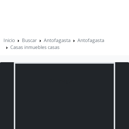
Inicio
Buscar
Antofagasta
Antofagasta
Casas inmuebles casas
Sin imagen