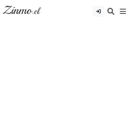
Zinmo
.cl