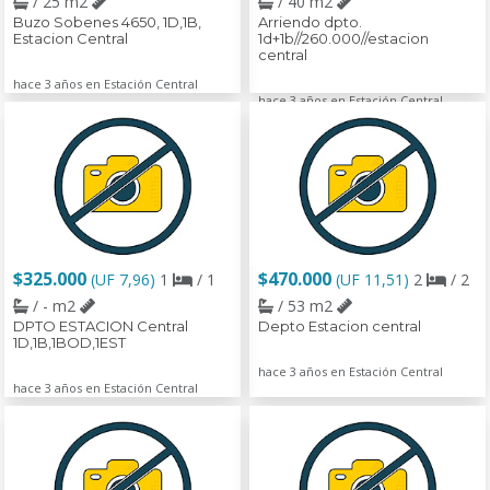
/ 25 m2
/ 40 m2
Buzo Sobenes 4650, 1D,1B,
Arriendo dpto.
Estacion Central
1d+1b//260.000//estacion
central
hace 3 años en Estación Central
hace 3 años en Estación Central
$325.000
$470.000
(UF 7,96)
1
/ 1
(UF 11,51)
2
/ 2
/ - m2
/ 53 m2
DPTO ESTACION Central
Depto Estacion central
1D,1B,1BOD,1EST
hace 3 años en Estación Central
hace 3 años en Estación Central