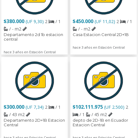
$380.000
$450.000
(UF 9,30)
2
/ 1
(UF 11,02)
2
/ 1
/ - m2
/ - m2
Departamento 2d 1b estacion
Casa Estacion Central 2D+1B
central
hace 3 años en Estación Central
hace 3 años en Estación Central
$300.000
$102.111.975
(UF 7,34)
2
/ 1
(UF 2.500)
2
/ 43 m2
/ 1
/ 45 m2
Departamento 2D+1B Estacion
depto de 2D-1B en Ecuador
Central
Estacion Central
hace 3 años en Estación Central
hace 3 años en Estación Central