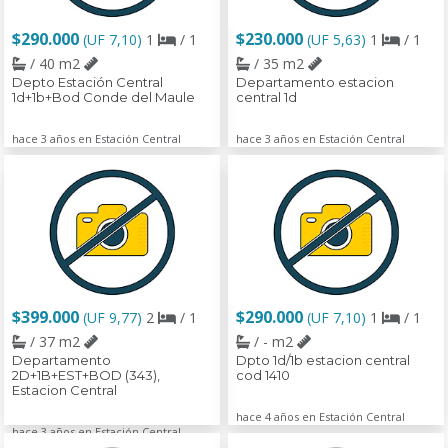
$290.000
$230.000
(UF 7,10)
1
/ 1
(UF 5,63)
1
/ 1
/ 40 m2
/ 35 m2
Depto Estación Central
Departamento estacion
1d+1b+Bod Conde del Maule
central 1d
hace 3 años en Estación Central
hace 3 años en Estación Central
$399.000
$290.000
(UF 9,77)
2
/ 1
(UF 7,10)
1
/ 1
/ 37 m2
/ - m2
Departamento
Dpto 1d/1b estacion central
2D+1B+EST+BOD (343),
cod 1410
Estacion Central
hace 4 años en Estación Central
hace 3 años en Estación Central