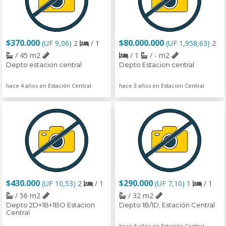
$370.000
$80.000.000
(UF 9,06)
2
/ 1
(UF 1,958,63)
2
/ 45 m2
/ 1
/ - m2
Depto estacion central
Depto Estacion central
hace 4 años en Estación Central
hace 3 años en Estación Central
$430.000
$290.000
(UF 10,53)
2
/ 1
(UF 7,10)
1
/ 1
/ 56 m2
/ 32 m2
Depto 2D+1B+1BO Estacion
Depto 1B/1D, Estación Central
Central
hace 3 años en Estación Central