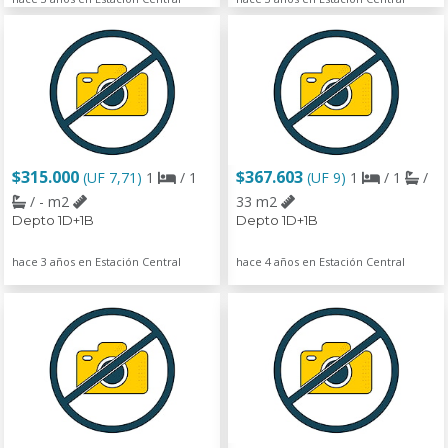
$315.000
$367.603
(UF 7,71)
1
/ 1
(UF 9)
1
/ 1
/
/ - m2
33 m2
Depto 1D+1B
Depto 1D+1B
hace 3 años en Estación Central
hace 4 años en Estación Central