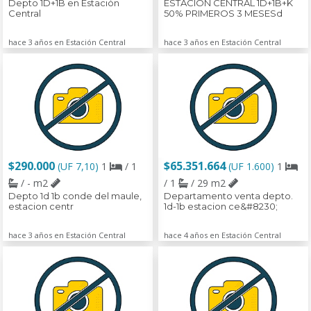
Depto 1D+1B en Estación
ESTACION CENTRAL 1D+1B+K
Central
50% PRIMEROS 3 MESESd
hace 3 años en Estación Central
hace 3 años en Estación Central
$290.000
$65.351.664
(UF 7,10)
1
/ 1
(UF 1.600)
1
/ - m2
/ 1
/ 29 m2
Depto 1d 1b conde del maule,
Departamento venta depto.
estacion centr
1d-1b estacion ce&#8230;
hace 3 años en Estación Central
hace 4 años en Estación Central