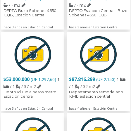
/ - m2
/ - m2
DEPTO Buzo Sobenes 4650,
DEPTO Estacion Central - Buzo
1D,1B, Estacion Central
Sobenes 4650 1D,1B
hace 3 años en Estación Central
hace 3 años en Estación Central
$53.000.000
$87.816.299
(UF 1,297,60)
1
(UF 2.150)
1
/ 1
/ 37 m2
/ 1
/ 32 m2
Depto 1d + 1b a pasos metro
Departamento remodelado
Estacion central
1d+1b estacion central
hace 3 años en Estación Central
hace 4 años en Estación Central