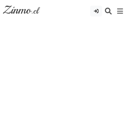
Zinmo
.cl