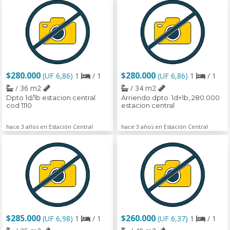
$280.000
$280.000
(UF 6,86)
1
/ 1
(UF 6,86)
1
/ 1
/ 36 m2
/ 34 m2
Dpto 1d/1b estacion central
Arriendo dpto. 1d+1b, 280.000
cod 1110
estacion central
hace 3 años en Estación Central
hace 3 años en Estación Central
$285.000
$260.000
(UF 6,98)
1
/ 1
(UF 6,37)
1
/ 1